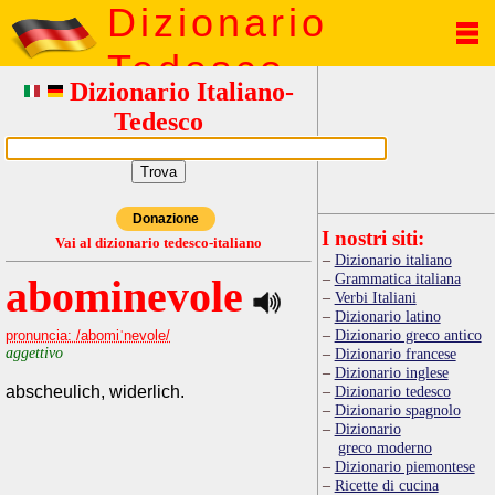
Dizionario
Tedesco
Dizionario Italiano-
Tedesco
Donazione
I nostri siti:
Vai al dizionario tedesco-italiano
Dizionario italiano
Grammatica italiana
abominevole
Verbi Italiani
Dizionario latino
Dizionario greco antico
pronuncia: /abomiˈnevole/
aggettivo
Dizionario francese
Dizionario inglese
abscheulich, widerlich.
Dizionario tedesco
Dizionario spagnolo
Dizionario
greco moderno
Dizionario piemontese
Ricette di cucina