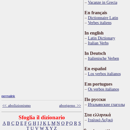
Vacanze in Grecia
En français
Dictionnaire Latin
Verbes italiens
In english
Latin Dictionary
Italian Verbs
In Deutsch
Italienische Verben
En español
Los verbos italianos
Em portugues
Os verbos italianos
permalink
По русски
Итальянские глаголы
<< abolizionismo
aborigeno >>
Στα ελληνικά
Sfoglia il dizionario
Ιταλικό Λεξικό
A
B
C
D
E
F
G
H
I
J
K
L
M
N
O
P
Q
R
S
T
U
V
W
X
Y
Z