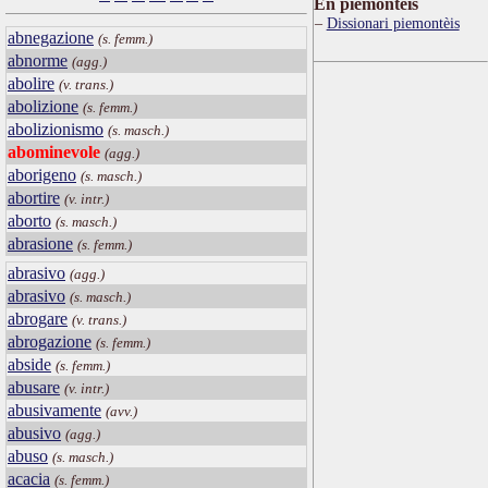
Ën piemontèis
Dissionari piemontèis
abnegazione
(s. femm.)
abnorme
(agg.)
abolire
(v. trans.)
abolizione
(s. femm.)
abolizionismo
(s. masch.)
abominevole
(agg.)
aborigeno
(s. masch.)
abortire
(v. intr.)
aborto
(s. masch.)
abrasione
(s. femm.)
abrasivo
(agg.)
abrasivo
(s. masch.)
abrogare
(v. trans.)
abrogazione
(s. femm.)
abside
(s. femm.)
abusare
(v. intr.)
abusivamente
(avv.)
abusivo
(agg.)
abuso
(s. masch.)
acacia
(s. femm.)