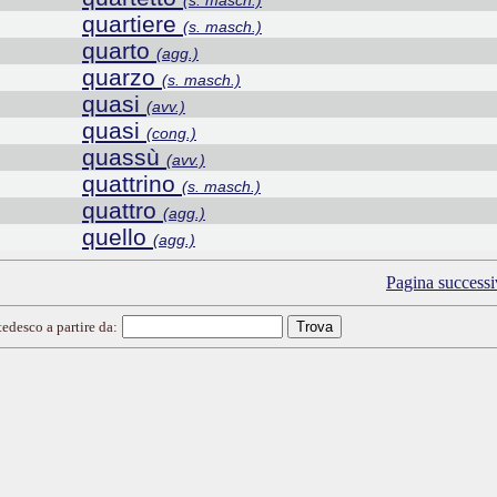
(s. masch.)
quartiere
(s. masch.)
quarto
(agg.)
quarzo
(s. masch.)
quasi
(avv.)
quasi
(cong.)
quassù
(avv.)
quattrino
(s. masch.)
quattro
(agg.)
quello
(agg.)
Pagina successi
tedesco a partire da: