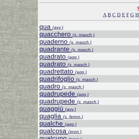
A
B
C
D
E
F
G
H
qua
(avv.)
quacchero
(s. masch.)
quaderno
(s. masch.)
quadrante
(s. masch.)
quadrato
(agg.)
quadrato
(s. masch.)
quadrettato
(agg.)
quadrifoglio
(s. masch.)
quadro
(s. masch.)
quadrupede
(agg.)
quadrupede
(s. masch.)
quaggiù
(avv.)
quaglia
(s. femm.)
qualche
(agg.)
qualcosa
(pron.)
qualcuno