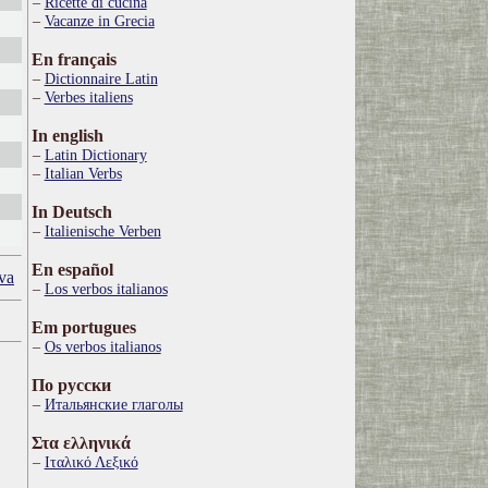
Ricette di cucina
Vacanze in Grecia
En français
Dictionnaire Latin
Verbes italiens
In english
Latin Dictionary
Italian Verbs
In Deutsch
Italienische Verben
En español
va
Los verbos italianos
Em portugues
Os verbos italianos
По русски
Итальянские глаголы
Στα ελληνικά
Ιταλικό Λεξικό