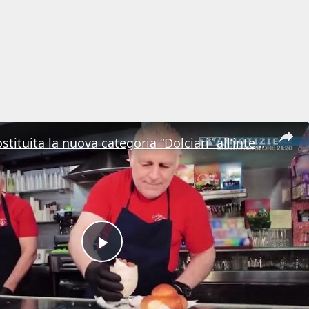
Messina. Costituita la nuova categoria “Dolciari” all’interno di Confartigianato
Play
Video