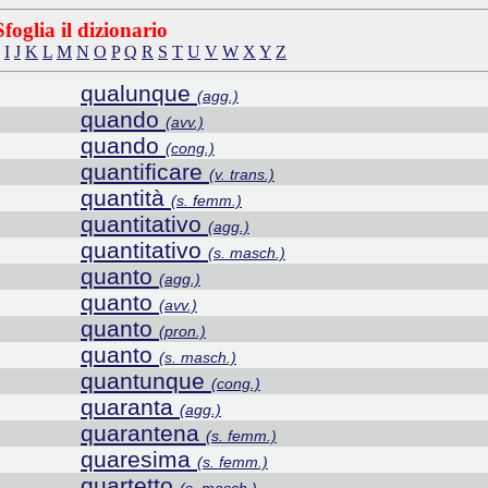
Sfoglia il dizionario
I
J
K
L
M
N
O
P
Q
R
S
T
U
V
W
X
Y
Z
qualunque
(agg.)
quando
(avv.)
quando
(cong.)
quantificare
(v. trans.)
quantità
(s. femm.)
quantitativo
(agg.)
quantitativo
(s. masch.)
quanto
(agg.)
quanto
(avv.)
quanto
(pron.)
quanto
(s. masch.)
quantunque
(cong.)
quaranta
(agg.)
quarantena
(s. femm.)
quaresima
(s. femm.)
quartetto