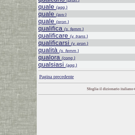
(pron.)
quale
(agg.)
quale
(avv.)
quale
(pron.)
qualifica
(s. femm.)
qualificare
(v. trans.)
qualificarsi
(v. pron.)
qualità
(s. femm.)
qualora
(cong.)
qualsiasi
(agg.)
Pagina precedente
Sfoglia il dizionario italiano-