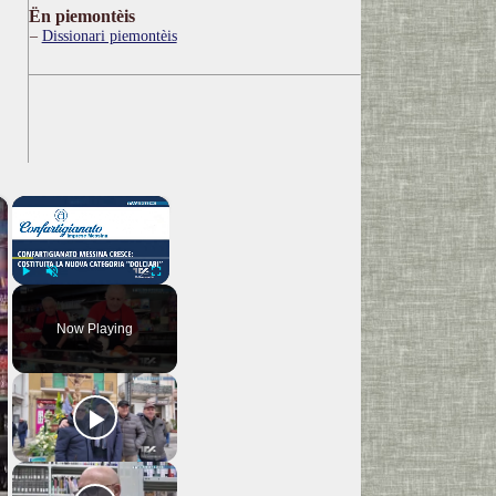
Ën piemontèis
Dissionari piemontèis
×
×
Play
Unmute
Fullscreen
Now Playing