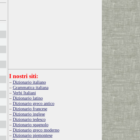
I nostri siti:
Dizionario italiano
Grammatica italiana
Verbi Italiani
Dizionario latino
Dizionario greco antico
Dizionario francese
Dizionario inglese
Dizionario tedesco
Dizionario spagnolo
Dizionario greco moderno
Dizionario piemontese