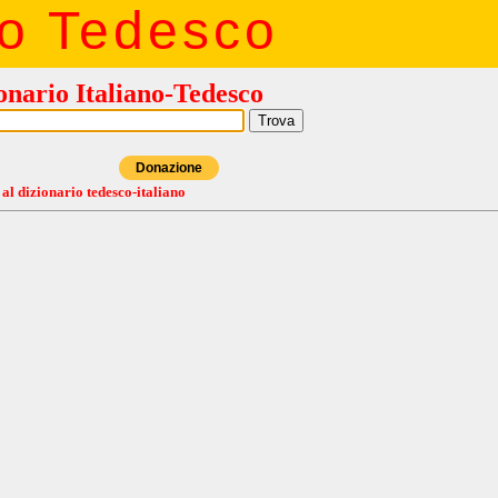
io Tedesco
onario Italiano-Tedesco
Donazione
 al dizionario tedesco-italiano