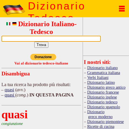
Dizionario
Tedesco
Dizionario Italiano-
Tedesco
Donazione
I nostri siti:
Vai al dizionario tedesco-italiano
Dizionario italiano
Grammatica italiana
Disambigua
Verbi Italiani
Dizionario latino
La tua ricerca ha prodotto più risultati:
Dizionario greco antico
quasi
(
avv.
)
Dizionario francese
quasi
(
cong.
)
IN QUESTA PAGINA
Dizionario inglese
Dizionario tedesco
Dizionario spagnolo
quasi
Dizionario
greco moderno
Dizionario piemontese
congiunzione
Ricette di cucina