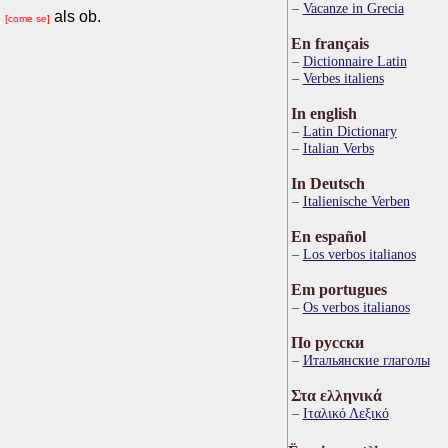
Vacanze in Grecia
als ob.
[come se]
En français
Dictionnaire Latin
Verbes italiens
In english
Latin Dictionary
Italian Verbs
In Deutsch
Italienische Verben
En español
Los verbos italianos
Em portugues
Os verbos italianos
По русски
Итальянские глаголы
Στα ελληνικά
Ιταλικό Λεξικό