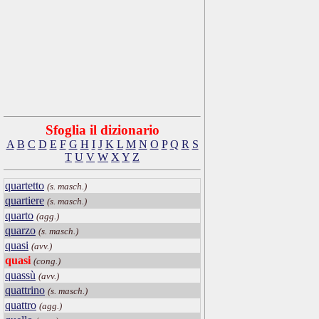
Sfoglia il dizionario
A
B
C
D
E
F
G
H
I
J
K
L
M
N
O
P
Q
R
S
T
U
V
W
X
Y
Z
quartetto
(s. masch.)
quartiere
(s. masch.)
quarto
(agg.)
quarzo
(s. masch.)
quasi
(avv.)
quasi
(cong.)
quassù
(avv.)
quattrino
(s. masch.)
quattro
(agg.)