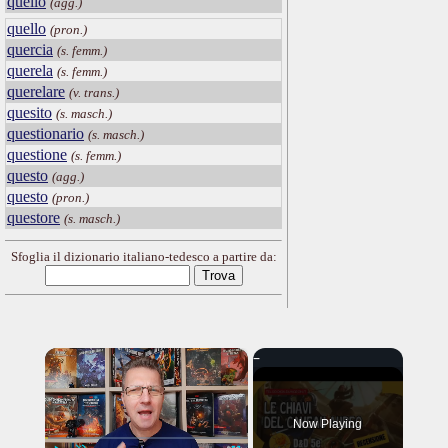
quello
(agg.)
quello
(pron.)
quercia
(s. femm.)
querela
(s. femm.)
querelare
(v. trans.)
quesito
(s. masch.)
questionario
(s. masch.)
questione
(s. femm.)
questo
(agg.)
questo
(pron.)
questore
(s. masch.)
Sfoglia il dizionario italiano-tedesco a partire da:
×
Now Playing