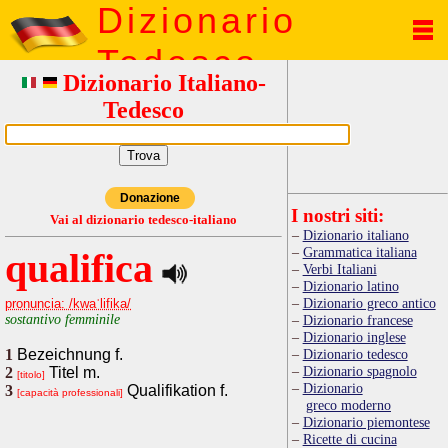
Dizionario
Tedesco
Dizionario Italiano-
Tedesco
Donazione
I nostri siti:
Vai al dizionario tedesco-italiano
Dizionario italiano
Grammatica italiana
qualifica
Verbi Italiani
Dizionario latino
Dizionario greco antico
pronuncia: /kwaˈlifika/
sostantivo femminile
Dizionario francese
Dizionario inglese
1
Bezeichnung f.
Dizionario tedesco
Dizionario spagnolo
2
Titel m.
[titolo]
Dizionario
3
Qualifikation f.
[capacità professionali]
greco moderno
Dizionario piemontese
Ricette di cucina