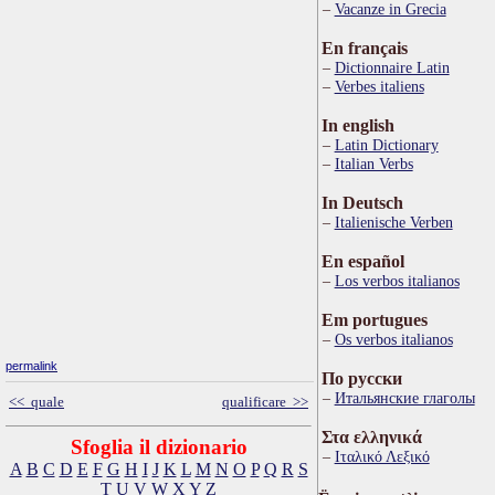
Vacanze in Grecia
En français
Dictionnaire Latin
Verbes italiens
In english
Latin Dictionary
Italian Verbs
In Deutsch
Italienische Verben
En español
Los verbos italianos
Em portugues
Os verbos italianos
permalink
По русски
Итальянские глаголы
<< quale
qualificare >>
Στα ελληνικά
Sfoglia il dizionario
Ιταλικό Λεξικό
A
B
C
D
E
F
G
H
I
J
K
L
M
N
O
P
Q
R
S
T
U
V
W
X
Y
Z