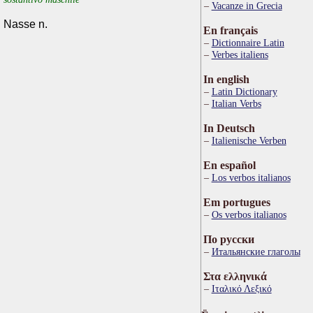
Vacanze in Grecia
Nasse n.
En français
Dictionnaire Latin
Verbes italiens
In english
Latin Dictionary
Italian Verbs
In Deutsch
Italienische Verben
En español
Los verbos italianos
Em portugues
Os verbos italianos
По русски
Итальянские глаголы
Στα ελληνικά
Ιταλικό Λεξικό