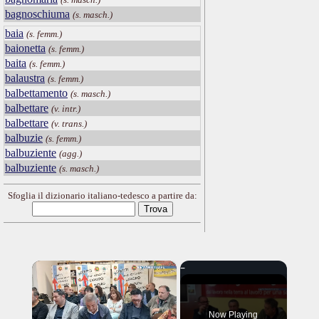
bagnoschiuma
(s. masch.)
baia
(s. femm.)
baionetta
(s. femm.)
baita
(s. femm.)
balaustra
(s. femm.)
balbettamento
(s. masch.)
balbettare
(v. intr.)
balbettare
(v. trans.)
balbuzie
(s. femm.)
balbuziente
(agg.)
balbuziente
(s. masch.)
Sfoglia il dizionario italiano-tedesco a partire da:
×
Now Playing