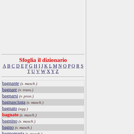
Sfoglia il dizionario
A
B
C
D
E
F
G
H
I
J
K
L
M
N
O
P
Q
R
S
T
U
V
W
X
Y
Z
bagnante
(s. masch.)
bagnare
(v. trans.)
bagnarsi
(v. pron.)
bagnasciuga
(s. masch.)
bagnato
(agg.)
bagnato
(s. masch.)
bagnino
(s. masch.)
bagno
(s. masch.)
bagnomaria
(s. masch.)