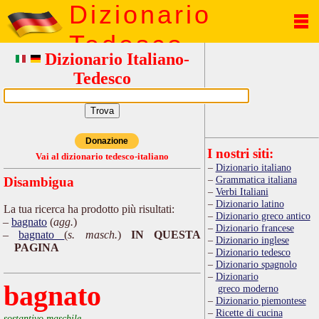
Dizionario
Tedesco
Dizionario Italiano-
Tedesco
Donazione
I nostri siti:
Vai al dizionario tedesco-italiano
Dizionario italiano
Grammatica italiana
Disambigua
Verbi Italiani
Dizionario latino
La tua ricerca ha prodotto più risultati:
Dizionario greco antico
bagnato
(
agg.
)
Dizionario francese
bagnato
(
s. masch.
)
IN QUESTA
Dizionario inglese
PAGINA
Dizionario tedesco
Dizionario spagnolo
Dizionario
bagnato
greco moderno
Dizionario piemontese
Ricette di cucina
sostantivo maschile