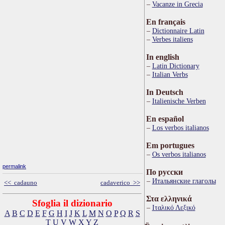
Vacanze in Grecia
En français
Dictionnaire Latin
Verbes italiens
In english
Latin Dictionary
Italian Verbs
In Deutsch
Italienische Verben
En español
Los verbos italianos
Em portugues
Os verbos italianos
permalink
По русски
Итальянские глаголы
<< cadauno
cadaverico >>
Στα ελληνικά
Sfoglia il dizionario
Ιταλικό Λεξικό
A
B
C
D
E
F
G
H
I
J
K
L
M
N
O
P
Q
R
S
T
U
V
W
X
Y
Z