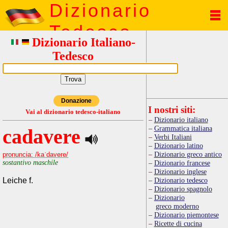
Dizionario
Tedesco
Dizionario Italiano-
Tedesco
Donazione
I nostri siti:
Vai al dizionario tedesco-italiano
Dizionario italiano
Grammatica italiana
cadavere
Verbi Italiani
Dizionario latino
Dizionario greco antico
pronuncia: /kaˈdavere/
sostantivo maschile
Dizionario francese
Dizionario inglese
Leiche f.
Dizionario tedesco
Dizionario spagnolo
Dizionario
greco moderno
Dizionario piemontese
Ricette di cucina