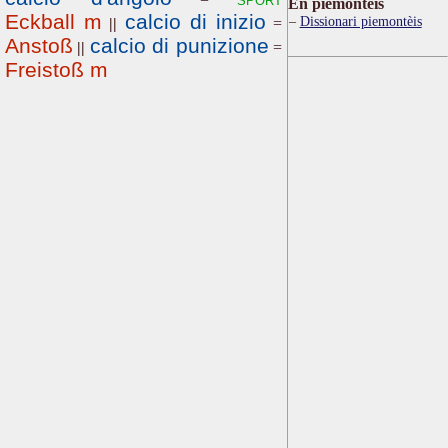
Ën piemontèis
Eckball m
calcio di inizio
Dissionari piemontèis
||
=
Anstoß
calcio di punizione
||
=
Freistoß m