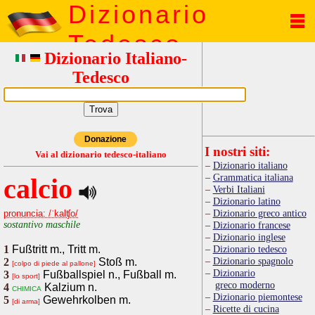
Dizionario
Tedesco
Dizionario Italiano-
Tedesco
Donazione
I nostri siti:
Vai al dizionario tedesco-italiano
Dizionario italiano
Grammatica italiana
calcio
Verbi Italiani
Dizionario latino
Dizionario greco antico
pronuncia: /ˈkalʧo/
sostantivo maschile
Dizionario francese
Dizionario inglese
1
Fußtritt m., Tritt m.
Dizionario tedesco
Dizionario spagnolo
2
Stoß m.
[colpo di piede al pallone]
Dizionario
3
Fußballspiel n., Fußball m.
[lo sport]
greco moderno
4
Kalzium n.
chimica
Dizionario piemontese
5
Gewehrkolben m.
[di arma]
Ricette di cucina