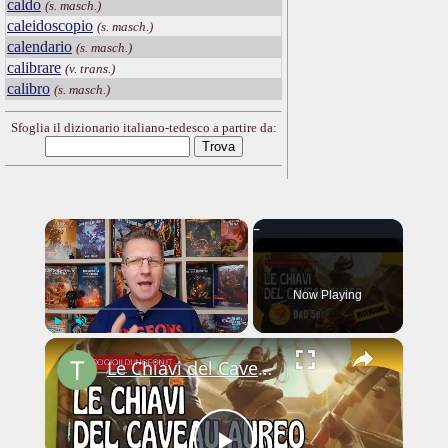
caldo
(s. masch.)
caleidoscopio
(s. masch.)
calendario
(s. masch.)
calibrare
(v. trans.)
calibro
(s. masch.)
Sfoglia il dizionario italiano-tedesco a partire da:
×
Now Playing
×
Play
Unmute
Fullscreen
Le Chiavi del Caveau Aureo: Recensione (Avventura D&D 5e)