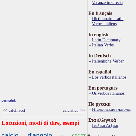
Vacanze in Grecia
En français
Dictionnaire Latin
Verbes italiens
In english
Latin Dictionary
Italian Verbs
In Deutsch
Italienische Verben
En español
Los verbos italianos
Em portugues
Os verbos italianos
permalink
По русски
Итальянские глаголы
<< calcinacci
calcistico >>
Στα ελληνικά
Locuzioni, modi di dire, esempi
Ιταλικό Λεξικό
calcio d'angolo
sport
=