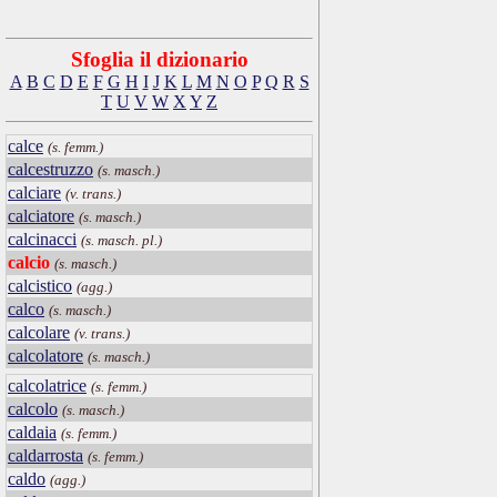
Sfoglia il dizionario
A
B
C
D
E
F
G
H
I
J
K
L
M
N
O
P
Q
R
S
T
U
V
W
X
Y
Z
calce
(s. femm.)
calcestruzzo
(s. masch.)
calciare
(v. trans.)
calciatore
(s. masch.)
calcinacci
(s. masch. pl.)
calcio
(s. masch.)
calcistico
(agg.)
calco
(s. masch.)
calcolare
(v. trans.)
calcolatore
(s. masch.)
calcolatrice
(s. femm.)
calcolo
(s. masch.)
caldaia
(s. femm.)
caldarrosta
(s. femm.)
caldo
(agg.)