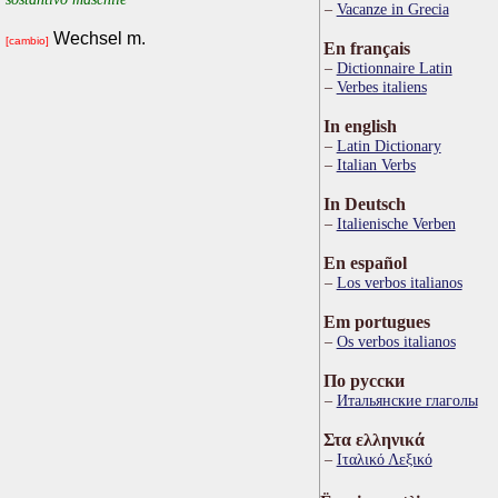
Vacanze in Grecia
Wechsel m.
[cambio]
En français
Dictionnaire Latin
Verbes italiens
In english
Latin Dictionary
Italian Verbs
In Deutsch
Italienische Verben
En español
Los verbos italianos
Em portugues
Os verbos italianos
По русски
Итальянские глаголы
Στα ελληνικά
Ιταλικό Λεξικό