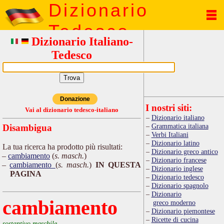
Dizionario
Tedesco
Dizionario Italiano-
Tedesco
Donazione
I nostri siti:
Vai al dizionario tedesco-italiano
Dizionario italiano
Grammatica italiana
Disambigua
Verbi Italiani
Dizionario latino
La tua ricerca ha prodotto più risultati:
Dizionario greco antico
cambiamento
(
s. masch.
)
Dizionario francese
cambiamento
(
s. masch.
)
IN QUESTA
Dizionario inglese
PAGINA
Dizionario tedesco
Dizionario spagnolo
Dizionario
cambiamento
greco moderno
Dizionario piemontese
Ricette di cucina
sostantivo maschile