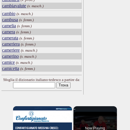
cambiavalute
(s. masch.)
cambio
(s. masch.)
cambusa
(s. femm.)
camelia
(s. femm.)
camera
(s. femm.)
camerata
(s. femm.)
cameriera
(s. femm.)
cameriere
(s. masch.)
camerino
(s. masch.)
camice
(s. masch.)
camicetta
(s. femm.)
Sfoglia il dizionario italiano-tedesco a partire da:
×
Now Playing