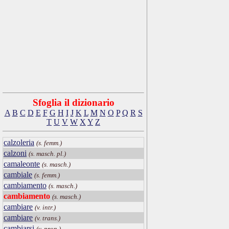
Sfoglia il dizionario
A
B
C
D
E
F
G
H
I
J
K
L
M
N
O
P
Q
R
S
T
U
V
W
X
Y
Z
calzoleria
(s. femm.)
calzoni
(s. masch. pl.)
camaleonte
(s. masch.)
cambiale
(s. femm.)
cambiamento
(s. masch.)
cambiamento
(s. masch.)
cambiare
(v. intr.)
cambiare
(v. trans.)
cambiarsi
(v. pron.)