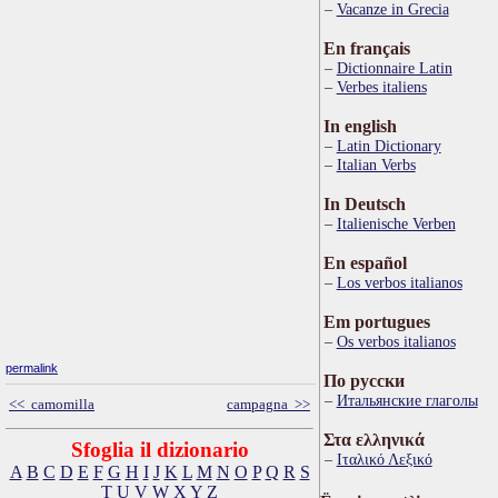
Vacanze in Grecia
En français
Dictionnaire Latin
Verbes italiens
In english
Latin Dictionary
Italian Verbs
In Deutsch
Italienische Verben
En español
Los verbos italianos
Em portugues
Os verbos italianos
permalink
По русски
Итальянские глаголы
<< camomilla
campagna >>
Στα ελληνικά
Sfoglia il dizionario
Ιταλικό Λεξικό
A
B
C
D
E
F
G
H
I
J
K
L
M
N
O
P
Q
R
S
T
U
V
W
X
Y
Z