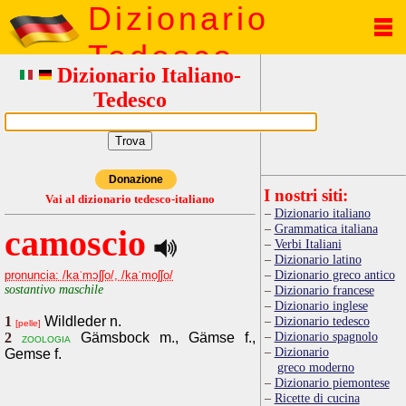
Dizionario
Tedesco
Dizionario Italiano-
Tedesco
Donazione
I nostri siti:
Vai al dizionario tedesco-italiano
Dizionario italiano
Grammatica italiana
camoscio
Verbi Italiani
Dizionario latino
Dizionario greco antico
pronuncia: /kaˈmɔʃʃo/, /kaˈmoʃʃo/
sostantivo maschile
Dizionario francese
Dizionario inglese
1
Wildleder n.
Dizionario tedesco
[pelle]
Dizionario spagnolo
2
Gämsbock m., Gämse f.,
zoologia
Dizionario
Gemse f.
greco moderno
Dizionario piemontese
Ricette di cucina