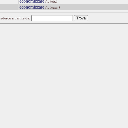
economizzare
(v. intr.)
economizzare
(v. trans.)
tedesco a partire da: