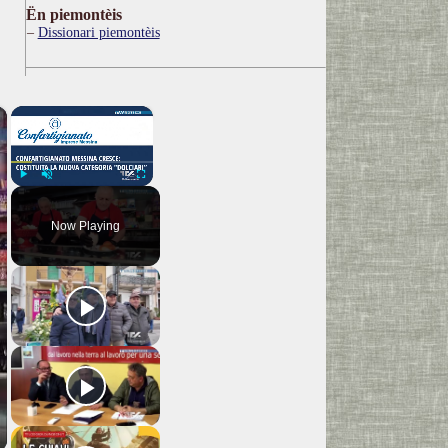
Ën piemontèis
Dissionari piemontèis
×
×
Play
Unmute
Fullscreen
Now Playing