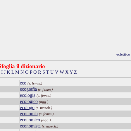
eclettic
Sfoglia il dizionario
I
J
K
L
M
N
O
P
Q
R
S
T
U
V
W
X
Y
Z
eco
(s. femm.)
ecografia
(s. femm.)
ecologia
(s. femm.)
ecologico
(agg.)
ecologo
(s. masch.)
economia
(s. femm.)
economico
(agg.)
economista
(s. masch.)