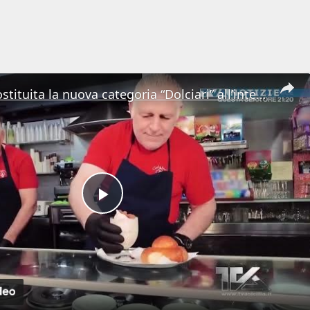
Messina. Costituita la nuova categoria “Dolciari” all’interno di Confartigianato
Play
Video