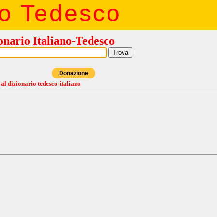
io Tedesco
onario Italiano-Tedesco
Donazione
 al dizionario tedesco-italiano