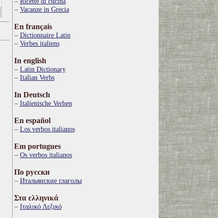
Ricette di cucina
Vacanze in Grecia
En français
Dictionnaire Latin
Verbes italiens
In english
Latin Dictionary
Italian Verbs
In Deutsch
Italienische Verben
En español
Los verbos italianos
Em portugues
Os verbos italianos
По русски
Итальянские глаголы
Στα ελληνικά
Ιταλικό Λεξικό