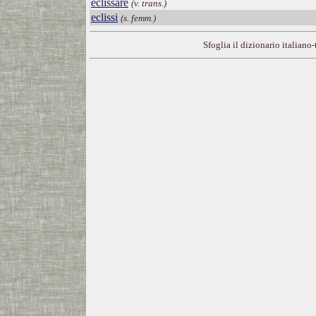
eclissare
(v. trans.)
eclissi
(s. femm.)
Sfoglia il dizionario italiano-