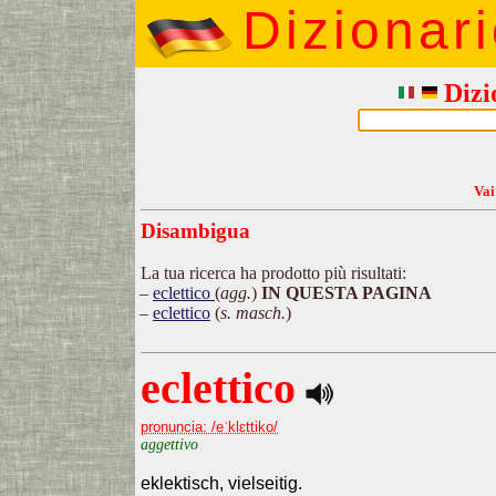
Dizionar
Dizi
Vai
Disambigua
La tua ricerca ha prodotto più risultati:
eclettico
(
agg.
)
IN QUESTA PAGINA
eclettico
(
s. masch.
)
eclettico
pronuncia: /eˈklɛttiko/
aggettivo
eklektisch, vielseitig.