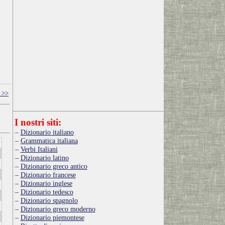
o >>
I nostri siti:
Dizionario italiano
Grammatica italiana
Verbi Italiani
Dizionario latino
Dizionario greco antico
Dizionario francese
Dizionario inglese
Dizionario tedesco
Dizionario spagnolo
Dizionario greco moderno
Dizionario piemontese