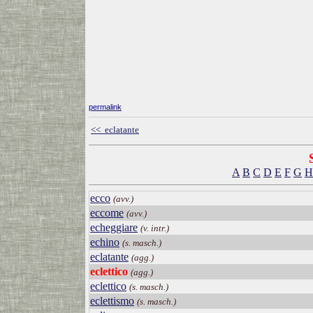
permalink
<< eclatante
A
B
C
D
E
F
G
H
ecco
(avv.)
eccome
(avv.)
echeggiare
(v. intr.)
echino
(s. masch.)
eclatante
(agg.)
eclettico
(agg.)
eclettico
(s. masch.)
eclettismo
(s. masch.)