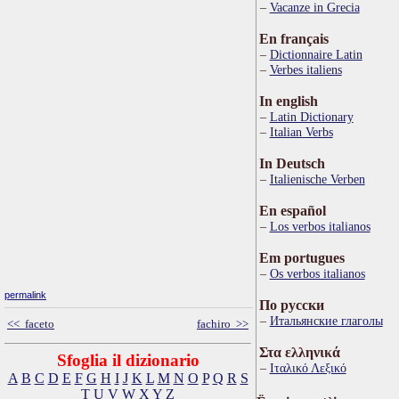
Vacanze in Grecia
En français
Dictionnaire Latin
Verbes italiens
In english
Latin Dictionary
Italian Verbs
In Deutsch
Italienische Verben
En español
Los verbos italianos
Em portugues
Os verbos italianos
permalink
По русски
Итальянские глаголы
<< faceto
fachiro >>
Στα ελληνικά
Sfoglia il dizionario
Ιταλικό Λεξικό
A
B
C
D
E
F
G
H
I
J
K
L
M
N
O
P
Q
R
S
T
U
V
W
X
Y
Z