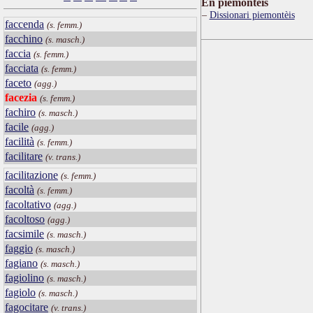
Ën piemontèis
Dissionari piemontèis
faccenda
(s. femm.)
facchino
(s. masch.)
faccia
(s. femm.)
facciata
(s. femm.)
faceto
(agg.)
facezia
(s. femm.)
fachiro
(s. masch.)
facile
(agg.)
facilità
(s. femm.)
facilitare
(v. trans.)
facilitazione
(s. femm.)
facoltà
(s. femm.)
facoltativo
(agg.)
facoltoso
(agg.)
facsimile
(s. masch.)
faggio
(s. masch.)
fagiano
(s. masch.)
fagiolino
(s. masch.)
fagiolo
(s. masch.)
fagocitare
(v. trans.)