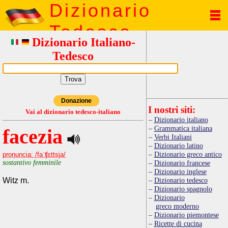
Dizionario
Tedesco
Dizionario Italiano-
Tedesco
Donazione
I nostri siti:
Vai al dizionario tedesco-italiano
Dizionario italiano
Grammatica italiana
facezia
Verbi Italiani
Dizionario latino
Dizionario greco antico
pronuncia: /faˈʧɛttsja/
sostantivo femminile
Dizionario francese
Dizionario inglese
Witz m.
Dizionario tedesco
Dizionario spagnolo
Dizionario
greco moderno
Dizionario piemontese
Ricette di cucina