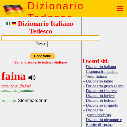
Dizionario
Tedesco
Dizionario Italiano-
Tedesco
Donazione
I nostri siti:
Vai al dizionario tedesco-italiano
Dizionario italiano
Grammatica italiana
faina
Verbi Italiani
Dizionario latino
Dizionario greco antico
pronuncia: /faˈina/
sostantivo femminile
Dizionario francese
Dizionario inglese
Steinmarder m.
Dizionario tedesco
zoologia
Dizionario spagnolo
Dizionario
greco moderno
Dizionario piemontese
Ricette di cucina