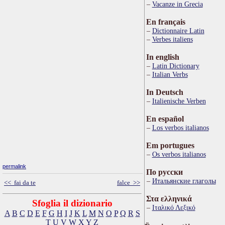
Vacanze in Grecia
En français
Dictionnaire Latin
Verbes italiens
In english
Latin Dictionary
Italian Verbs
In Deutsch
Italienische Verben
En español
Los verbos italianos
Em portugues
Os verbos italianos
permalink
По русски
Итальянские глаголы
<< fai da te
falce >>
Στα ελληνικά
Sfoglia il dizionario
Ιταλικό Λεξικό
A
B
C
D
E
F
G
H
I
J
K
L
M
N
O
P
Q
R
S
T
U
V
W
X
Y
Z