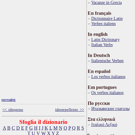
Vacanze in Grecia
En français
Dictionnaire Latin
Verbes italiens
In english
Latin Dictionary
Italian Verbs
In Deutsch
Italienische Verben
En español
Los verbos italianos
Em portugues
Os verbos italianos
permalink
По русски
Итальянские глаголы
<< idrogeno
idrorepellente >>
Στα ελληνικά
Sfoglia il dizionario
Ιταλικό Λεξικό
A
B
C
D
E
F
G
H
I
J
K
L
M
N
O
P
Q
R
S
T
U
V
W
X
Y
Z