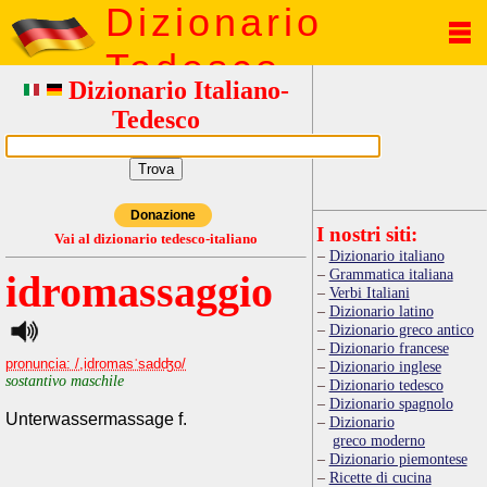
Dizionario
Tedesco
Dizionario Italiano-
Tedesco
Donazione
I nostri siti:
Vai al dizionario tedesco-italiano
Dizionario italiano
Grammatica italiana
idromassaggio
Verbi Italiani
Dizionario latino
Dizionario greco antico
Dizionario francese
pronuncia: /,idromasˈsadʤo/
Dizionario inglese
sostantivo maschile
Dizionario tedesco
Dizionario spagnolo
Unterwassermassage f.
Dizionario
greco moderno
Dizionario piemontese
Ricette di cucina