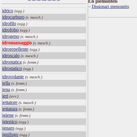
Ën piemontèis
Dissionari piemontèis
idrico
(agg.)
idrocarburo
(s. masch.)
idrofilo
(agg.)
idrofobo
(agg.)
idrogeno
(s. masch.)
idromassaggio
(s. masch.)
idrorepellente
(agg.)
idroscalo
(s. masch.)
idrostatica
(s. femm.)
idrostatico
(agg.)
idrovolante
(s. masch.)
iella
(s. femm.)
iena
(s. femm.)
ieri
(avv.)
iettatore
(s. masch.)
iettatura
(s. femm.)
igiene
(s. femm.)
igienico
(agg.)
ignaro
(agg.)
ignifugo
(agg.)