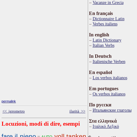
Vacanze in Grecia
En français
Dictionnaire Latin
Verbes italiens
In english
Latin Dictionary
Italian Verbs
In Deutsch
Italienische Verben
En español
Los verbos italianos
Em portugues
Os verbos italianos
permalink
По русски
Итальянские глаголы
<< igrometro
ilarità >>
Στα ελληνικά
Locuzioni, modi di dire, esempi
Ιταλικό Λεξικό
fare il pieno
voll tanken
auto
=