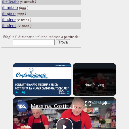
illetterato
(s. masch.)
illimitato
(agg.)
illogico
(agg.)
illudere
(v. trans.)
illudersi
(v. pron.)
Sfoglia il dizionario italiano-tedesco a partire da:
×
Now Playing
×
Play
Unmute
Fullscreen
Messina. Costituita la nuova categoria “Dolciari” all’interno di Confartigianato