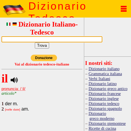
Dizionario
Tedesco
Dizionario Italiano-
Tedesco
Donazione
I nostri siti:
Vai al dizionario tedesco-italiano
Dizionario italiano
Grammatica italiana
il
Verbi Italiani
Dizionario latino
Dizionario greco antico
pronuncia: /ˈil/
articolo*
Dizionario francese
Dizionario inglese
1
der m.
Dizionario tedesco
Dizionario spagnolo
2
am.
[nelle date]
Dizionario
greco moderno
Dizionario piemontese
Ricette di cucina