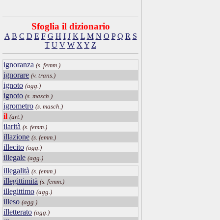
Sfoglia il dizionario
A
B
C
D
E
F
G
H
I
J
K
L
M
N
O
P
Q
R
S
T
U
V
W
X
Y
Z
ignoranza
(s. femm.)
ignorare
(v. trans.)
ignoto
(agg.)
ignoto
(s. masch.)
igrometro
(s. masch.)
il
(art.)
ilarità
(s. femm.)
illazione
(s. femm.)
illecito
(agg.)
illegale
(agg.)
illegalità
(s. femm.)
illegittimità
(s. femm.)
illegittimo
(agg.)
illeso
(agg.)
illetterato
(agg.)