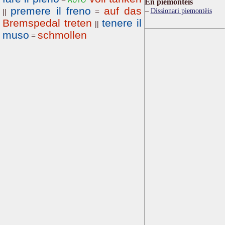
Ën piemontèis
premere il freno
auf das
Dissionari piemontèis
||
=
Bremspedal treten
tenere il
||
muso
schmollen
=