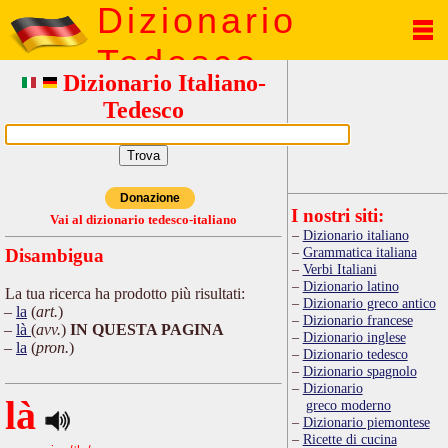
Dizionario
Tedesco
Dizionario Italiano-
Tedesco
Donazione
I nostri siti:
Vai al dizionario tedesco-italiano
Dizionario italiano
Grammatica italiana
Disambigua
Verbi Italiani
Dizionario latino
La tua ricerca ha prodotto più risultati:
Dizionario greco antico
la
(
art.
)
Dizionario francese
là
(
avv.
)
IN QUESTA PAGINA
Dizionario inglese
la
(
pron.
)
Dizionario tedesco
Dizionario spagnolo
Dizionario
là
greco moderno
Dizionario piemontese
Ricette di cucina