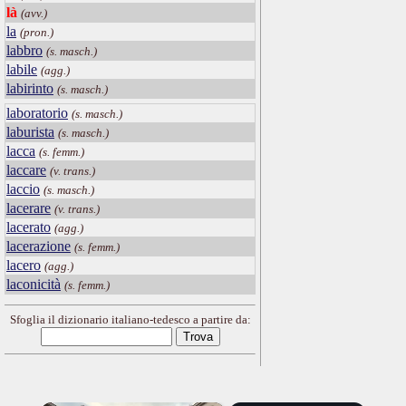
là
(avv.)
la
(pron.)
labbro
(s. masch.)
labile
(agg.)
labirinto
(s. masch.)
laboratorio
(s. masch.)
laburista
(s. masch.)
lacca
(s. femm.)
laccare
(v. trans.)
laccio
(s. masch.)
lacerare
(v. trans.)
lacerato
(agg.)
lacerazione
(s. femm.)
lacero
(agg.)
laconicità
(s. femm.)
Sfoglia il dizionario italiano-tedesco a partire da: