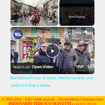
×
Now Playing
×
Play
Unmute
Fullscreen
Barcellona Pozzo di Gotto. Niente Varette: una scelta tra fede e tutela
Play
Watch on
Video
Barcellona Pozzo di Gotto. Niente Varette: una
scelta tra fede e tutela
© 2003-2029 - Tutti i diritti riservati - Olivetti Media Communication
DIZIONARIO TEDESCO OLIVETTI
a cura di E. Olivetti