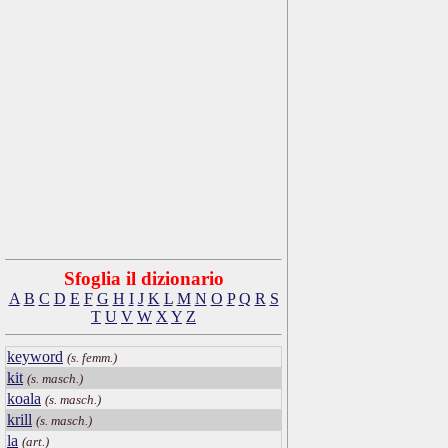
Sfoglia il dizionario
A
B
C
D
E
F
G
H
I
J
K
L
M
N
O
P
Q
R
S
T
U
V
W
X
Y
Z
keyword
(s. femm.)
kit
(s. masch.)
koala
(s. masch.)
krill
(s. masch.)
la
(art.)