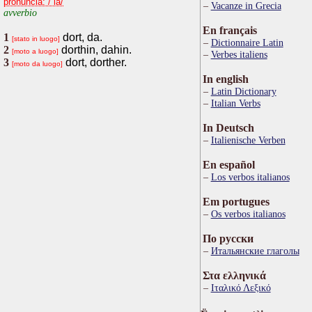
pronuncia: /ˈla/
Vacanze in Grecia
avverbio
En français
1
dort, da.
[stato in luogo]
Dictionnaire Latin
2
dorthin, dahin.
[moto a luogo]
Verbes italiens
3
dort, dorther.
[moto da luogo]
In english
Latin Dictionary
Italian Verbs
In Deutsch
Italienische Verben
En español
Los verbos italianos
Em portugues
Os verbos italianos
По русски
Итальянские глаголы
Στα ελληνικά
Ιταλικό Λεξικό