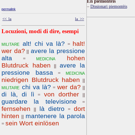
Ën piemontèis
Dissionari piemontèis
permalink
<< la
la >>
Locuzioni, modi di dire, esempi
alt! chi va là?
halt!
militare
=
wer da?
avere la pressione
||
alta
hohen
medicina
=
Blutdruck haben
avere la
||
pressione bassa
medicina
=
niedrigen Blutdruck haben
||
chi va là?
wer da?
militare
=
||
di là, di lì
von dorther
=
||
guardare la televisione
=
fernsehen
là dietro
dort
||
=
hinten
mantenere la parola
||
sein Wort einlösen
=