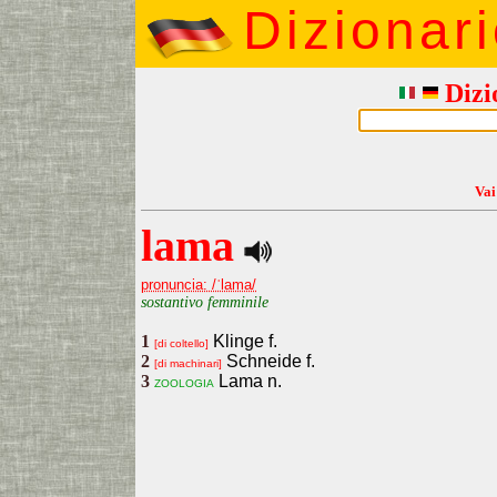
Dizionar
Dizi
Vai
lama
pronuncia: /ˈlama/
sostantivo femminile
1
Klinge f.
[di coltello]
2
Schneide f.
[di machinari]
3
Lama n.
zoologia