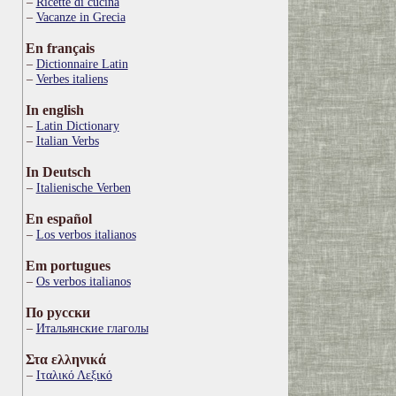
Ricette di cucina
Vacanze in Grecia
En français
Dictionnaire Latin
Verbes italiens
In english
Latin Dictionary
Italian Verbs
In Deutsch
Italienische Verben
En español
Los verbos italianos
Em portugues
Os verbos italianos
По русски
Итальянские глаголы
Στα ελληνικά
Ιταλικό Λεξικό