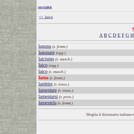
permalink
<< laico
A
B
C
D
E
F
G
H
laguna
(s. femm.)
lagunare
(agg.)
laicismo
(s. masch.)
laico
(agg.)
laico
(s. masch.)
lama
(s. femm.)
lambire
(v. trans.)
lamentare
(v. trans.)
lamentarsi
(v. pron.)
lamentela
(s. femm.)
Sfoglia il dizionario italiano-