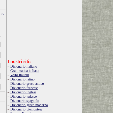
 >>
I nostri siti:
Dizionario italiano
Grammatica italiana
Verbi Italiani
Dizionario latino
Dizionario greco antico
Dizionario francese
Dizionario inglese
Dizionario tedesco
Dizionario spagnolo
Dizionario greco moderno
Dizionario piemontese