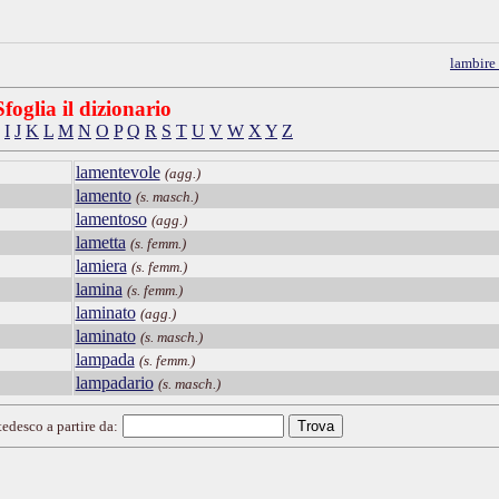
lambire
Sfoglia il dizionario
I
J
K
L
M
N
O
P
Q
R
S
T
U
V
W
X
Y
Z
lamentevole
(agg.)
lamento
(s. masch.)
lamentoso
(agg.)
lametta
(s. femm.)
lamiera
(s. femm.)
lamina
(s. femm.)
laminato
(agg.)
laminato
(s. masch.)
lampada
(s. femm.)
lampadario
(s. masch.)
tedesco a partire da: