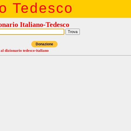
io Tedesco
onario Italiano-Tedesco
Donazione
 al dizionario tedesco-italiano