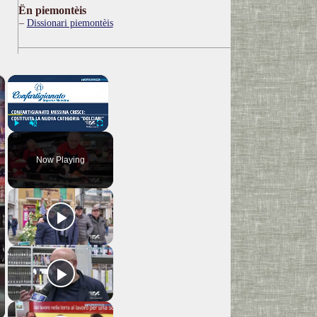
Ën piemontèis
Dissionari piemontèis
×
×
Play
Unmute
Fullscreen
Now Playing