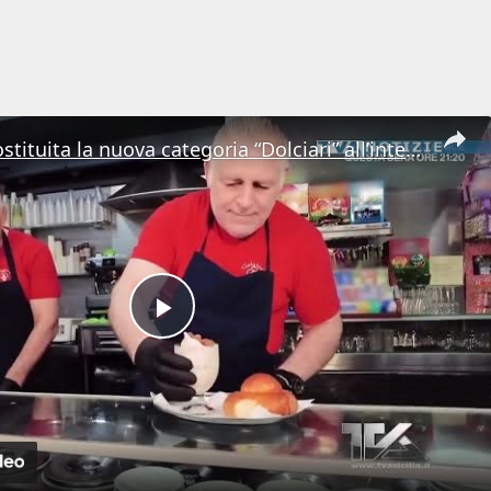
Messina. Costituita la nuova categoria “Dolciari” all’interno di Confartigianato
Play
Video