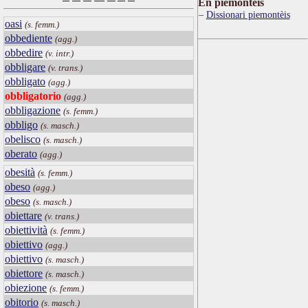
Ën piemontèis
Dissionari piemontèis
oasi
(s. femm.)
obbediente
(agg.)
obbedire
(v. intr.)
obbligare
(v. trans.)
obbligato
(agg.)
obbligatorio
(agg.)
obbligazione
(s. femm.)
obbligo
(s. masch.)
obelisco
(s. masch.)
oberato
(agg.)
obesità
(s. femm.)
obeso
(agg.)
obeso
(s. masch.)
obiettare
(v. trans.)
obiettività
(s. femm.)
obiettivo
(agg.)
obiettivo
(s. masch.)
obiettore
(s. masch.)
obiezione
(s. femm.)
obitorio
(s. masch.)