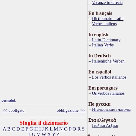
Vacanze in Grecia
En français
Dictionnaire Latin
Verbes italiens
In english
Latin Dictionary
Italian Verbs
In Deutsch
Italienische Verben
En español
Los verbos italianos
Em portugues
Os verbos italianos
permalink
По русски
Итальянские глаголы
<< obbligato
obbligazione >>
Στα ελληνικά
Sfoglia il dizionario
Ιταλικό Λεξικό
A
B
C
D
E
F
G
H
I
J
K
L
M
N
O
P
Q
R
S
T
U
V
W
X
Y
Z