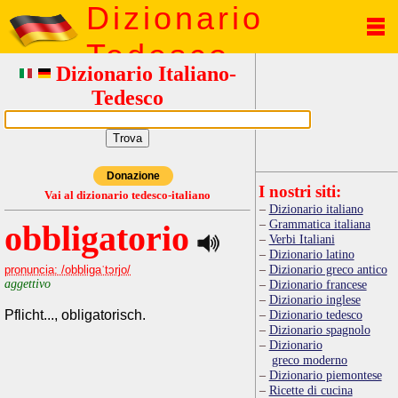
Dizionario
Tedesco
Dizionario Italiano-
Tedesco
Donazione
I nostri siti:
Vai al dizionario tedesco-italiano
Dizionario italiano
Grammatica italiana
obbligatorio
Verbi Italiani
Dizionario latino
Dizionario greco antico
pronuncia: /obbligaˈtɔrjo/
aggettivo
Dizionario francese
Dizionario inglese
Pflicht..., obligatorisch.
Dizionario tedesco
Dizionario spagnolo
Dizionario
greco moderno
Dizionario piemontese
Ricette di cucina