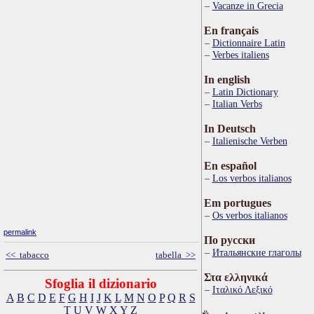
Vacanze in Grecia
En français
Dictionnaire Latin
Verbes italiens
In english
Latin Dictionary
Italian Verbs
In Deutsch
Italienische Verben
En español
Los verbos italianos
Em portugues
Os verbos italianos
permalink
По русски
Итальянские глаголы
<< tabacco
tabella >>
Στα ελληνικά
Sfoglia il dizionario
Ιταλικό Λεξικό
A
B
C
D
E
F
G
H
I
J
K
L
M
N
O
P
Q
R
S
T
U
V
W
X
Y
Z