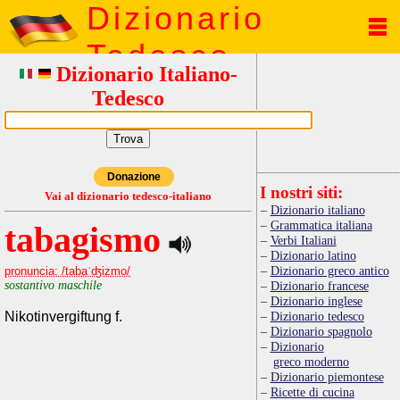
Dizionario
Tedesco
Dizionario Italiano-
Tedesco
Donazione
I nostri siti:
Vai al dizionario tedesco-italiano
Dizionario italiano
Grammatica italiana
tabagismo
Verbi Italiani
Dizionario latino
Dizionario greco antico
pronuncia: /tabaˈʤizmo/
sostantivo maschile
Dizionario francese
Dizionario inglese
Nikotinvergiftung f.
Dizionario tedesco
Dizionario spagnolo
Dizionario
greco moderno
Dizionario piemontese
Ricette di cucina