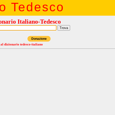
io Tedesco
onario Italiano-Tedesco
Donazione
 al dizionario tedesco-italiano