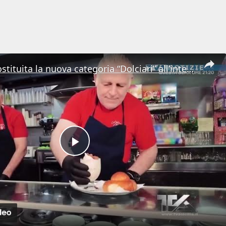
Messina. Costituita la nuova categoria “Dolciari” all’interno di Confartigianato
Play
Video