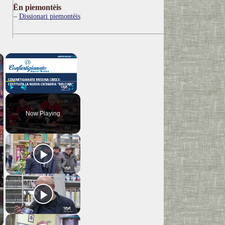
Ën piemontèis
Dissionari piemontèis
×
×
Play
Unmute
Fullscreen
Now Playing