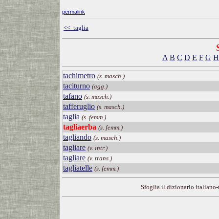
permalink
<< taglia
A
B
C
D
E
F
G
H
tachimetro
(s. masch.)
taciturno
(agg.)
tafano
(s. masch.)
tafferuglio
(s. masch.)
taglia
(s. femm.)
tagliaerba
(s. femm.)
tagliando
(s. masch.)
tagliare
(v. intr.)
tagliare
(v. trans.)
tagliatelle
(s. femm.)
Sfoglia il dizionario italiano-