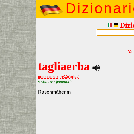
Dizionar
Dizi
Vai
tagliaerba
pronuncia: /,taʎʎaˈɛrba/
sostantivo femminile
Rasenmäher m.