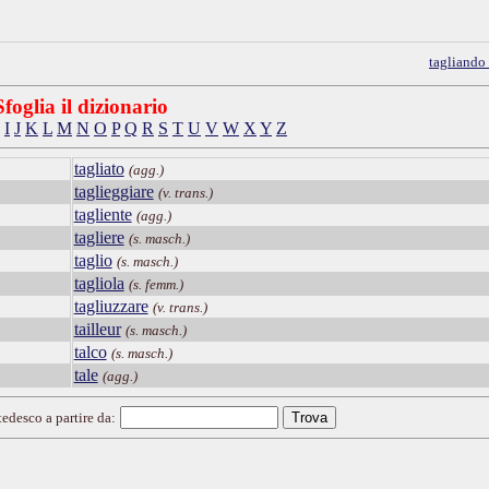
tagliando
Sfoglia il dizionario
I
J
K
L
M
N
O
P
Q
R
S
T
U
V
W
X
Y
Z
tagliato
(agg.)
taglieggiare
(v. trans.)
tagliente
(agg.)
tagliere
(s. masch.)
taglio
(s. masch.)
tagliola
(s. femm.)
tagliuzzare
(v. trans.)
tailleur
(s. masch.)
talco
(s. masch.)
tale
(agg.)
tedesco a partire da: