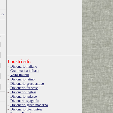
 >>
I nostri siti:
Dizionario italiano
Grammatica italiana
Verbi Italiani
Dizionario latino
Dizionario greco antico
Dizionario francese
Dizionario inglese
Dizionario tedesco
Dizionario spagnolo
Dizionario greco moderno
Dizionario piemontese