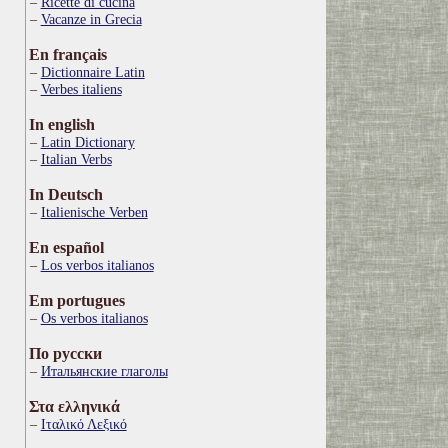
Ricette di cucina
Vacanze in Grecia
En français
Dictionnaire Latin
Verbes italiens
In english
Latin Dictionary
Italian Verbs
In Deutsch
Italienische Verben
En español
Los verbos italianos
Em portugues
Os verbos italianos
По русски
Итальянские глаголы
Στα ελληνικά
Ιταλικό Λεξικό