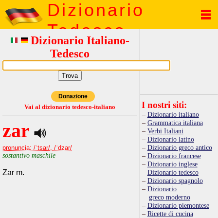
Dizionario
Tedesco
Dizionario Italiano-
Tedesco
Donazione
I nostri siti:
Vai al dizionario tedesco-italiano
Dizionario italiano
Grammatica italiana
zar
Verbi Italiani
Dizionario latino
Dizionario greco antico
pronuncia: /ˈtsar/, /ˈdzar/
sostantivo maschile
Dizionario francese
Dizionario inglese
Zar m.
Dizionario tedesco
Dizionario spagnolo
Dizionario
greco moderno
Dizionario piemontese
Ricette di cucina