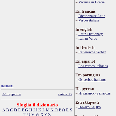
Vacanze in Grecia
En français
Dictionnaire Latin
Verbes italiens
In english
Latin Dictionary
Italian Verbs
In Deutsch
Italienische Verben
En español
Los verbos italianos
Em portugues
Os verbos italianos
permalink
По русски
Итальянские глаголы
<< zappatore
zarista >>
Στα ελληνικά
Sfoglia il dizionario
Ιταλικό Λεξικό
A
B
C
D
E
F
G
H
I
J
K
L
M
N
O
P
Q
R
S
T
U
V
W
X
Y
Z