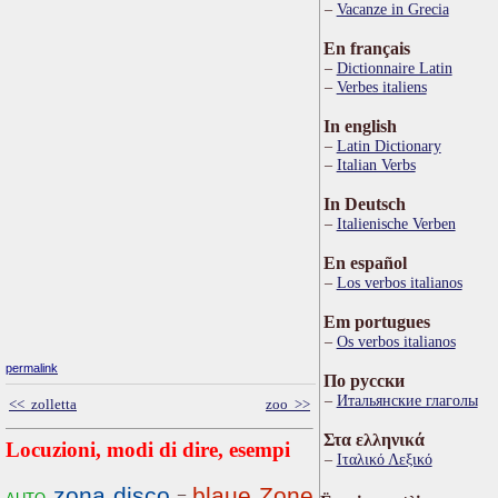
Vacanze in Grecia
En français
Dictionnaire Latin
Verbes italiens
In english
Latin Dictionary
Italian Verbs
In Deutsch
Italienische Verben
En español
Los verbos italianos
Em portugues
Os verbos italianos
permalink
По русски
Итальянские глаголы
<< zolletta
zoo >>
Στα ελληνικά
Locuzioni, modi di dire, esempi
Ιταλικό Λεξικό
zona disco
blaue Zone
auto
=