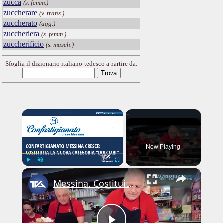
zucca
(s. femm.)
zuccherare
(v. trans.)
zuccherato
(agg.)
zuccheriera
(s. femm.)
zuccherificio
(s. masch.)
Sfoglia il dizionario italiano-tedesco a partire da:
×
Now Playing
×
Play
Unmute
Fullscreen
Messina. Costituita la nuova categoria “Dolciari” all’interno di Confartigianato