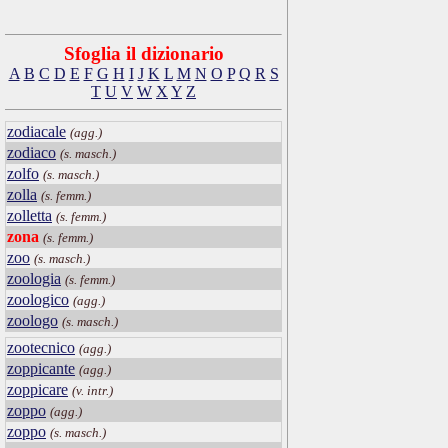
Sfoglia il dizionario
A
B
C
D
E
F
G
H
I
J
K
L
M
N
O
P
Q
R
S
T
U
V
W
X
Y
Z
zodiacale
(agg.)
zodiaco
(s. masch.)
zolfo
(s. masch.)
zolla
(s. femm.)
zolletta
(s. femm.)
zona
(s. femm.)
zoo
(s. masch.)
zoologia
(s. femm.)
zoologico
(agg.)
zoologo
(s. masch.)
zootecnico
(agg.)
zoppicante
(agg.)
zoppicare
(v. intr.)
zoppo
(agg.)
zoppo
(s. masch.)