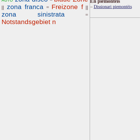
Ën piemontèis
zona franca
Freizone f
Dissionari piemontèis
||
=
||
zona sinistrata
=
Notstandsgebiet n