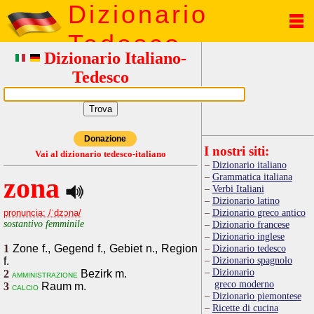
Dizionario
Tedesco
Dizionario Italiano-
Tedesco
Donazione
I nostri siti:
Vai al dizionario tedesco-italiano
Dizionario italiano
Grammatica italiana
zona
Verbi Italiani
Dizionario latino
Dizionario greco antico
pronuncia: /ˈdzɔna/
sostantivo femminile
Dizionario francese
Dizionario inglese
1
Zone f., Gegend f., Gebiet n., Region
Dizionario tedesco
Dizionario spagnolo
f.
Dizionario
2
Bezirk m.
amministrazione
greco moderno
3
Raum m.
calcio
Dizionario piemontese
Ricette di cucina