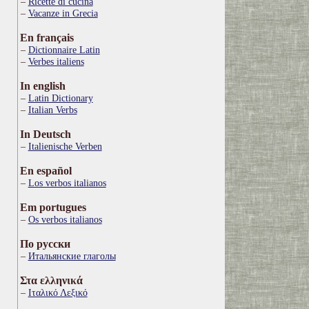
Ricette di cucina
Vacanze in Grecia
En français
Dictionnaire Latin
Verbes italiens
In english
Latin Dictionary
Italian Verbs
In Deutsch
Italienische Verben
En español
Los verbos italianos
Em portugues
Os verbos italianos
По русски
Итальянские глаголы
Στα ελληνικά
Ιταλικό Λεξικό