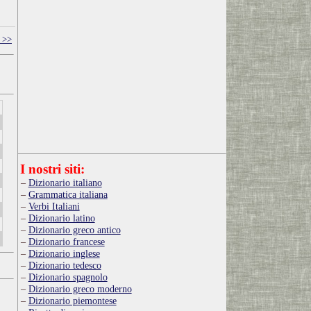
 >>
I nostri siti:
Dizionario italiano
Grammatica italiana
Verbi Italiani
Dizionario latino
Dizionario greco antico
Dizionario francese
Dizionario inglese
Dizionario tedesco
Dizionario spagnolo
Dizionario greco moderno
Dizionario piemontese