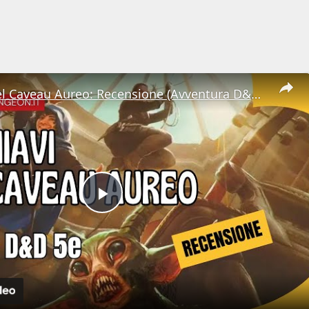
Le Chiavi del Caveau Aureo: Recensione (Avventura D&D 5e)
Play
Video