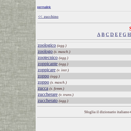
permalink
<< zucchino
A
B
C
D
E
F
G
H
zoologico
(agg.)
zoologo
(s. masch.)
zootecnico
(agg.)
zoppicante
(agg.)
zoppicare
(v. intr.)
zoppo
(agg.)
zoppo
(s. masch.)
zucca
(s. femm.)
zuccherare
(v. trans.)
zuccherato
(agg.)
Sfoglia il dizionario italiano-