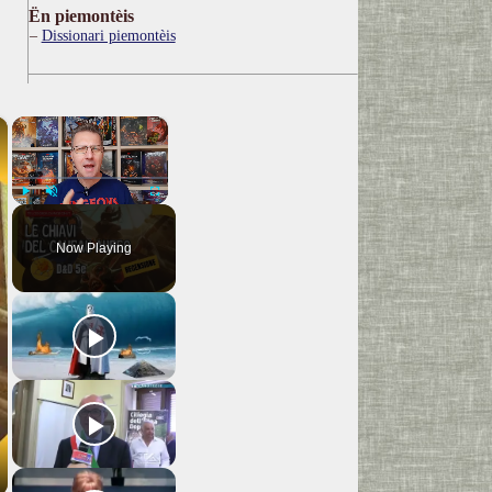
Ën piemontèis
Dissionari piemontèis
×
×
Play
Unmute
Fullscreen
Now Playing