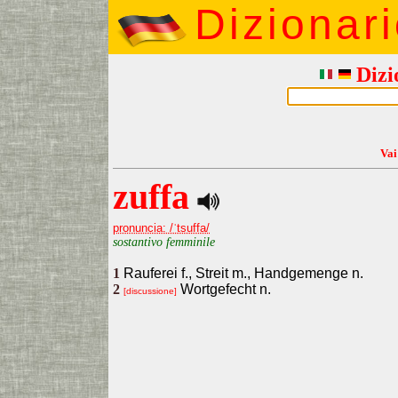
Dizionar
Dizi
Vai
zuffa
pronuncia: /ˈtsuffa/
sostantivo femminile
1
Rauferei f., Streit m., Handgemenge n.
2
Wortgefecht n.
[discussione]