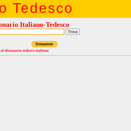
io Tedesco
onario Italiano-Tedesco
Donazione
 al dizionario tedesco-italiano