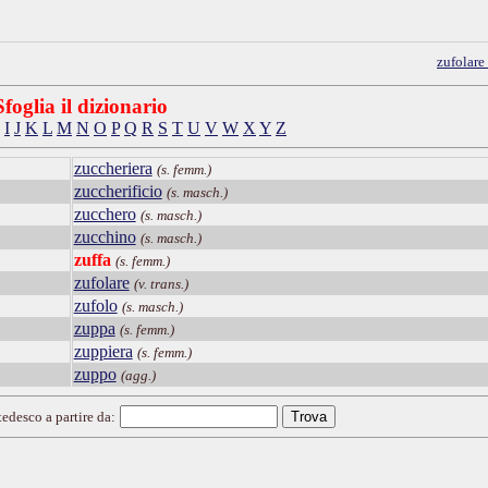
zufolare
Sfoglia il dizionario
I
J
K
L
M
N
O
P
Q
R
S
T
U
V
W
X
Y
Z
zuccheriera
(s. femm.)
zuccherificio
(s. masch.)
zucchero
(s. masch.)
zucchino
(s. masch.)
zuffa
(s. femm.)
zufolare
(v. trans.)
zufolo
(s. masch.)
zuppa
(s. femm.)
zuppiera
(s. femm.)
zuppo
(agg.)
tedesco a partire da: