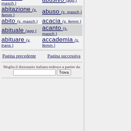
(agg.)
masch.)
abitazione
(s.
abuso
(s. masch.)
femm.)
abito
acacia
(s. masch.)
(s. femm.)
acanto
(s.
abituale
(agg.)
masch.)
abituare
accademia
(v.
(s.
trans.)
femm.)
Pagina precedente
Pagina successiva
Sfoglia il dizionario italiano-tedesco a partire da: