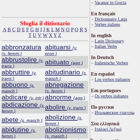
Vacanze in Grecia
En français
Dictionnaire Latin
Sfoglia il dizionario
Verbes italiens
A
B
C
D
E
F
G
H
I
J
K
L
M
N
O
P
Q
R
S
T
U
V
W
X
Y
Z
In english
Latin Dictionary
abbronzatura
abituarsi
Italian Verbs
(v.
(s. femm.)
pron.)
In Deutsch
abbrustolire
(v.
abituato
(agg.)
Italienische Verben
trans.)
abbruttire
abitudinario
(v.
(s.
En español
trans.)
masch.)
Los verbos italianos
abbuono
abnegazione
(s.
Em portugues
masch.)
(s. femm.)
abdicare
abnorme
Os verbos italianos
(v. intr.)
(agg.)
abdicazione
(s.
abolire
По русски
(v. trans.)
femm.)
Итальянские глаголы
abolizione
(s.
abete
(s. masch.)
femm.)
Στα ελληνικά
abidutine
abolizionismo
Ιταλικό Λεξικό
(s.
femm.)
(s. masch.)