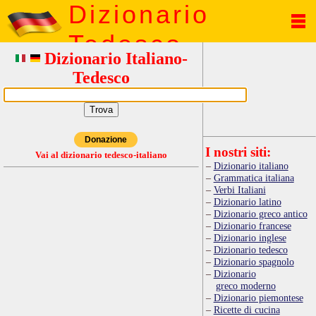
Dizionario
Tedesco
Dizionario Italiano-
Tedesco
Donazione
I nostri siti:
Vai al dizionario tedesco-italiano
Dizionario italiano
Grammatica italiana
Verbi Italiani
Dizionario latino
Dizionario greco antico
Dizionario francese
Dizionario inglese
Dizionario tedesco
Dizionario spagnolo
Dizionario
greco moderno
Dizionario piemontese
Ricette di cucina