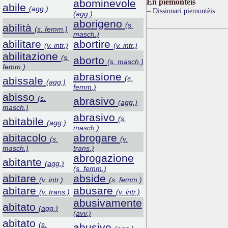
abominevole
Ën piemontèis
abile
(agg.)
Dissionari piemontèis
(agg.)
aborigeno
(s.
abilità
(s. femm.)
masch.)
abilitare
abortire
(v. intr.)
(v. intr.)
abilitazione
(s.
aborto
(s. masch.)
femm.)
abrasione
(s.
abissale
(agg.)
femm.)
abisso
(s.
abrasivo
(agg.)
masch.)
abrasivo
(s.
abitabile
(agg.)
masch.)
abitacolo
abrogare
(s.
(v.
masch.)
trans.)
abrogazione
abitante
(agg.)
(s. femm.)
abitare
abside
(v. intr.)
(s. femm.)
abitare
abusare
(v. trans.)
(v. intr.)
abusivamente
abitato
(agg.)
(avv.)
abitato
(s.
abusivo