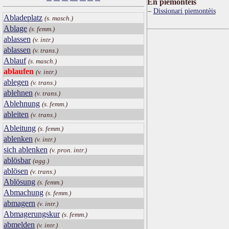
Ën piemontèis
Dissionari piemontèis
Abladeplatz
(s. masch.)
Ablage
(s. femm.)
ablassen
(v. intr.)
ablassen
(v. trans.)
Ablauf
(s. masch.)
ablaufen
(v. intr.)
ablegen
(v. trans.)
ablehnen
(v. trans.)
Ablehnung
(s. femm.)
ableiten
(v. trans.)
Ableitung
(s. femm.)
ablenken
(v. intr.)
sich ablenken
(v. pron. intr.)
ablösbar
(agg.)
ablösen
(v. trans.)
Ablösung
(s. femm.)
Abmachung
(s. femm.)
abmagern
(v. intr.)
Abmagerungskur
(s. femm.)
abmelden
(v. intr.)