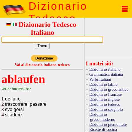
Dizionario
Tedesco
Dizionario Tedesco-
Italiano
Donazione
I nostri siti:
Vai al dizionario italiano-tedesco
Dizionario italiano
Grammatica italiana
ablaufen
Verbi Italiani
Dizionario latino
verbo intransitivo
Dizionario greco antico
Dizionario francese
1
defluire
Dizionario inglese
2
trascorrere, passare
Dizionario tedesco
3
svolgersi
Dizionario spagnolo
Dizionario
4
scadere
greco moderno
Dizionario piemontese
Ricette di cucina