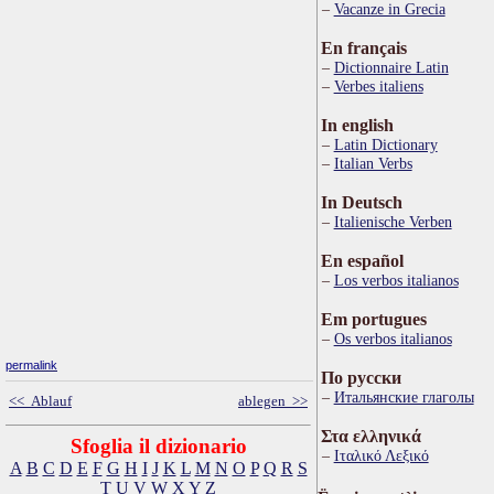
Vacanze in Grecia
En français
Dictionnaire Latin
Verbes italiens
In english
Latin Dictionary
Italian Verbs
In Deutsch
Italienische Verben
En español
Los verbos italianos
Em portugues
Os verbos italianos
permalink
По русски
Итальянские глаголы
<< Ablauf
ablegen >>
Στα ελληνικά
Sfoglia il dizionario
Ιταλικό Λεξικό
A
B
C
D
E
F
G
H
I
J
K
L
M
N
O
P
Q
R
S
T
U
V
W
X
Y
Z