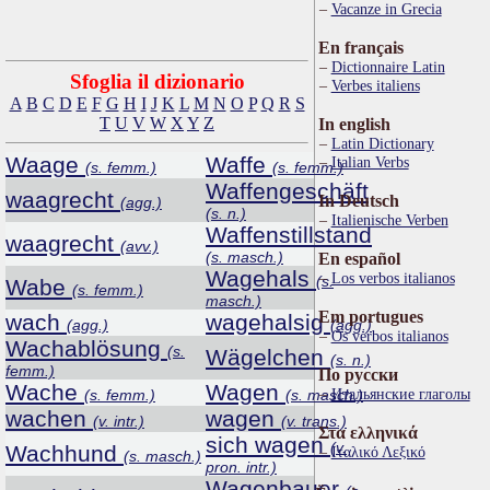
Vacanze in Grecia
En français
Dictionnaire Latin
Sfoglia il dizionario
Verbes italiens
A
B
C
D
E
F
G
H
I
J
K
L
M
N
O
P
Q
R
S
T
U
V
W
X
Y
Z
In english
Latin Dictionary
Waage
Waffe
Italian Verbs
(s. femm.)
(s. femm.)
Waffengeschäft
waagrecht
In Deutsch
(agg.)
(s. n.)
Italienische Verben
Waffenstillstand
waagrecht
(avv.)
(s. masch.)
En español
Wagehals
Los verbos italianos
(s.
Wabe
(s. femm.)
masch.)
Em portugues
wach
wagehalsig
(agg.)
(agg.)
Os verbos italianos
Wachablösung
(s.
Wägelchen
(s. n.)
femm.)
По русски
Wache
Wagen
Итальянские глаголы
(s. femm.)
(s. masch.)
wachen
wagen
(v. intr.)
(v. trans.)
Στα ελληνικά
sich wagen
(v.
Wachhund
Ιταλικό Λεξικό
(s. masch.)
pron. intr.)
Wagenbauer