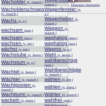
(s.
Wacholder
Ën piemontèis
(s. masch.)
masch.)
Dissionari piemontèis
Wacholderschnaps
Wagenfenster
(s.
(s. masch.)
n.)
Wagenheber
(s.
Wachs
(s. n.)
masch.)
Waggon
(s.
wachsam
(agg.)
masch.)
wachsam
waghalsig
(avv.)
(agg.)
wachsen
waghalsig
(v. intr.)
(avv.)
wächst
Wagnis
(v. intr.)
(s. n.)
Wachstube
Wahl
(s. femm.)
(s. femm.)
wahlberechtigt
Wachstum
(s. n.)
(agg.)
Wahlberechtigte
Wachtel
(s. femm.)
(s. masch.)
Wächter
wählen
(s. masch.)
(v. intr.)
Wachtposten
(s.
wählen
(v. trans.)
masch.)
Wachtturm
Wähler
(s. masch.)
(s. masch.)
wackeln
wahlfrei
(v. trans.)
(agg.)
Wahlgang