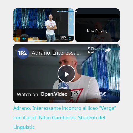
×
Now Playing
×
Play
Unmute
Fullscreen
Adrano. Interessante incontro al liceo “Verga” con il prof. Fabio Gamberini. Studenti del Linguistic
Play
Watch on
Video
Adrano. Interessante incontro al liceo “Verga”
con il prof. Fabio Gamberini. Studenti del
Linguistic