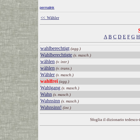
permalink
<< Wähler
A
B
C
D
E
F
G
H
wahlberechtigt
(agg.)
Wahlberechtigte
(s. masch.)
wählen
(v. intr.)
wählen
(v. trans.)
Wähler
(s. masch.)
wahlfrei
(agg.)
Wahlgang
(s. masch.)
Wahn
(s. masch.)
Wahnsinn
(s. masch.)
Wahnsinn!
(int.)
Sfoglia il dizionario tedesco-i