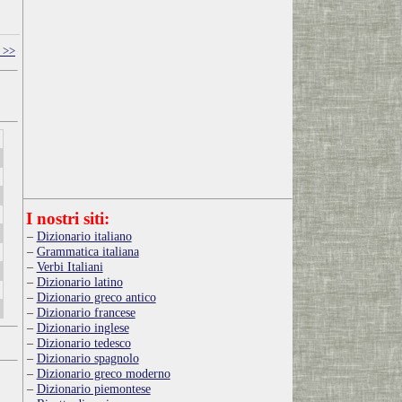
 >>
I nostri siti:
Dizionario italiano
Grammatica italiana
Verbi Italiani
Dizionario latino
Dizionario greco antico
Dizionario francese
Dizionario inglese
Dizionario tedesco
Dizionario spagnolo
Dizionario greco moderno
Dizionario piemontese