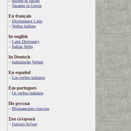
Ricette di cucina
Vacanze in Grecia
En français
Dictionnaire Latin
Verbes italiens
In english
Latin Dictionary
Italian Verbs
In Deutsch
Italienische Verben
En español
Los verbos italianos
Em portugues
Os verbos italianos
По русски
Итальянские глаголы
Στα ελληνικά
Ιταλικό Λεξικό