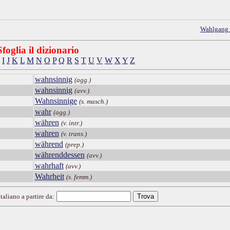
Wahlgang
Sfoglia il dizionario
I
J
K
L
M
N
O
P
Q
R
S
T
U
V
W
X
Y
Z
wahnsinnig
(agg.)
wahnsinnig
(avv.)
Wahnsinnige
(s. masch.)
wahr
(agg.)
währen
(v. intr.)
wahren
(v. trans.)
während
(prep.)
währenddessen
(avv.)
wahrhaft
(avv.)
Wahrheit
(s. femm.)
taliano a partire da: