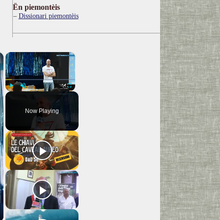
Ën piemontèis
Dissionari piemontèis
×
×
Play
Unmute
Fullscreen
Now Playing