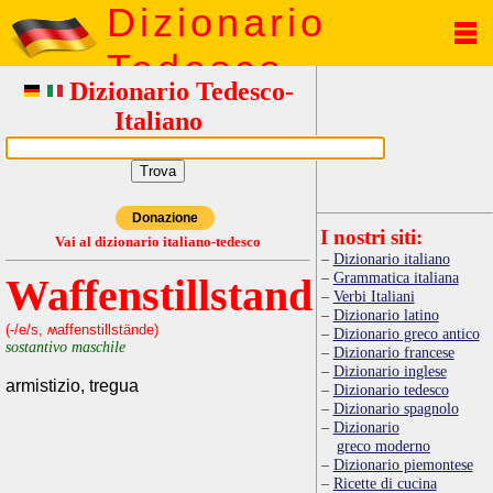
Dizionario
Tedesco
Dizionario Tedesco-
Italiano
Donazione
I nostri siti:
Vai al dizionario italiano-tedesco
Dizionario italiano
Grammatica italiana
Waffenstillstand
Verbi Italiani
Dizionario latino
(-/e/s, ʍaffenstillstände)
Dizionario greco antico
sostantivo maschile
Dizionario francese
Dizionario inglese
armistizio, tregua
Dizionario tedesco
Dizionario spagnolo
Dizionario
greco moderno
Dizionario piemontese
Ricette di cucina