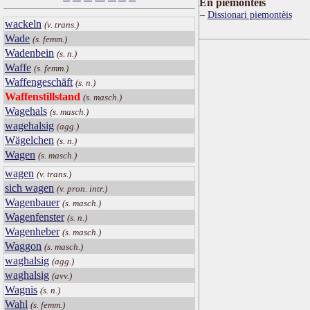
Ën piemontèis
Dissionari piemontèis
wackeln
(v. trans.)
Wade
(s. femm.)
Wadenbein
(s. n.)
Waffe
(s. femm.)
Waffengeschäft
(s. n.)
Waffenstillstand
(s. masch.)
Wagehals
(s. masch.)
wagehalsig
(agg.)
Wägelchen
(s. n.)
Wagen
(s. masch.)
wagen
(v. trans.)
sich wagen
(v. pron. intr.)
Wagenbauer
(s. masch.)
Wagenfenster
(s. n.)
Wagenheber
(s. masch.)
Waggon
(s. masch.)
waghalsig
(agg.)
waghalsig
(avv.)
Wagnis
(s. n.)
Wahl
(s. femm.)