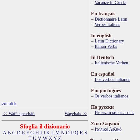
Vacanze in Grecia
En français
Dictionnaire Latin
Verbes italiens
In english
Latin Dictionary
Italian Verbs
In Deutsch
Italienische Verben
En español
Los verbos italianos
Em portugues
Os verbos italianos
permalink
По русски
Итальянские глаголы
<< Waffengeschäft
Wagehals >>
Στα ελληνικά
Sfoglia il dizionario
Ιταλικό Λεξικό
A
B
C
D
E
F
G
H
I
J
K
L
M
N
O
P
Q
R
S
T
U
V
W
X
Y
Z