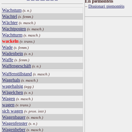
Ën piemontèis
Dissionari piemontèis
Wachstum
(s. n.)
Wachtel
(s. femm.)
Wächter
(s. masch.)
Wachtposten
(s. masch.)
Wachtturm
(s. masch.)
wackeln
(v. trans.)
Wade
(s. femm.)
Wadenbein
(s. n.)
Waffe
(s. femm.)
Waffengeschäft
(s. n.)
Waffenstillstand
(s. masch.)
Wagehals
(s. masch.)
wagehalsig
(agg.)
Wägelchen
(s. n.)
Wagen
(s. masch.)
wagen
(v. trans.)
sich wagen
(v. pron. intr.)
Wagenbauer
(s. masch.)
Wagenfenster
(s. n.)
Wagenheber
(s. masch.)