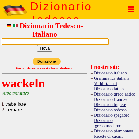
Dizionario
Tedesco
Dizionario Tedesco-
Italiano
Donazione
I nostri siti:
Vai al dizionario italiano-tedesco
Dizionario italiano
Grammatica italiana
wackeln
Verbi Italiani
Dizionario latino
verbo transitivo
Dizionario greco antico
Dizionario francese
1
traballare
Dizionario inglese
2
tremare
Dizionario tedesco
Dizionario spagnolo
Dizionario
greco moderno
Dizionario piemontese
Ricette di cucina