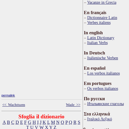
Vacanze in Grecia
En français
Dictionnaire Latin
Verbes italiens
In english
Latin Dictionary
Italian Verbs
In Deutsch
Italienische Verben
En español
Los verbos italianos
Em portugues
Os verbos italianos
permalink
По русски
Итальянские глаголы
<< Wachtturm
Wade >>
Στα ελληνικά
Sfoglia il dizionario
Ιταλικό Λεξικό
A
B
C
D
E
F
G
H
I
J
K
L
M
N
O
P
Q
R
S
T
U
V
W
X
Y
Z