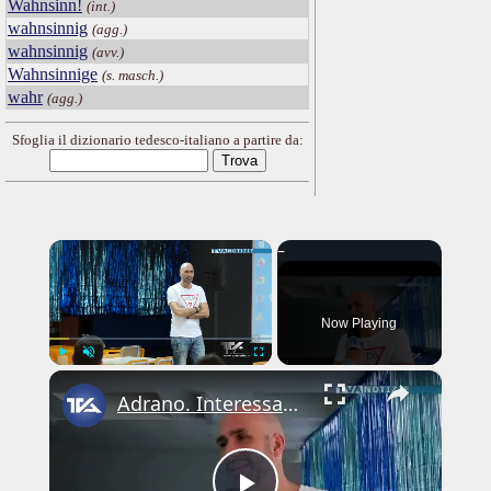
Wahnsinn!
(int.)
wahnsinnig
(agg.)
wahnsinnig
(avv.)
Wahnsinnige
(s. masch.)
wahr
(agg.)
Sfoglia il dizionario tedesco-italiano a partire da:
×
Now Playing
×
Play
Unmute
Fullscreen
Adrano. Interessante incontro al liceo “Verga” con il prof. Fabio Gamberini. Studenti del Linguistic