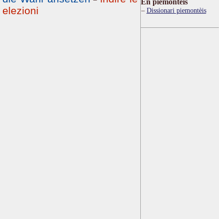
Ën piemontèis
elezioni
Dissionari piemontèis