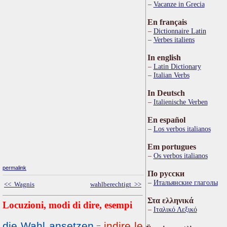
Vacanze in Grecia
En français
Dictionnaire Latin
Verbes italiens
In english
Latin Dictionary
Italian Verbs
In Deutsch
Italienische Verben
En español
Los verbos italianos
Em portugues
Os verbos italianos
permalink
По русски
Итальянские глаголы
<< Wagnis
wahlberechtigt >>
Στα ελληνικά
Locuzioni, modi di dire, esempi
Ιταλικό Λεξικό
die Wahl ansetzen
indire le
=