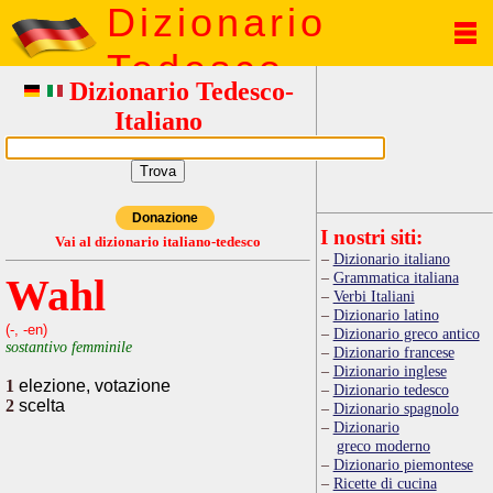
Dizionario
Tedesco
Dizionario Tedesco-
Italiano
Donazione
I nostri siti:
Vai al dizionario italiano-tedesco
Dizionario italiano
Grammatica italiana
Wahl
Verbi Italiani
Dizionario latino
(-, -en)
Dizionario greco antico
sostantivo femminile
Dizionario francese
Dizionario inglese
1
elezione, votazione
Dizionario tedesco
2
scelta
Dizionario spagnolo
Dizionario
greco moderno
Dizionario piemontese
Ricette di cucina