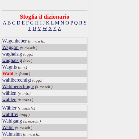
Sfoglia il dizionario
A
B
C
D
E
F
G
H
I
J
K
L
M
N
O
P
Q
R
S
T
U
V
W
X
Y
Z
Wagenheber
(s. masch.)
Waggon
(s. masch.)
waghalsig
(agg.)
waghalsig
(avv.)
Wagnis
(s. n.)
Wahl
(s. femm.)
wahlberechtigt
(agg.)
Wahlberechtigte
(s. masch.)
wählen
(v. intr.)
wählen
(v. trans.)
Wähler
(s. masch.)
wahlfrei
(agg.)
Wahlgang
(s. masch.)
Wahn
(s. masch.)
Wahnsinn
(s. masch.)