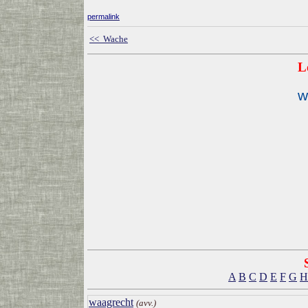
permalink
<< Wache
L
w
A
B
C
D
E
F
G
H
waagrecht
(avv.)