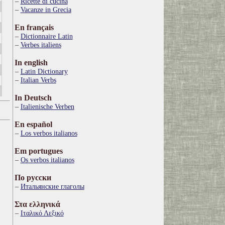
Ricette di cucina
Vacanze in Grecia
En français
Dictionnaire Latin
Verbes italiens
In english
Latin Dictionary
Italian Verbs
In Deutsch
Italienische Verben
En español
Los verbos italianos
Em portugues
Os verbos italianos
По русски
Итальянские глаголы
Στα ελληνικά
Ιταλικό Λεξικό