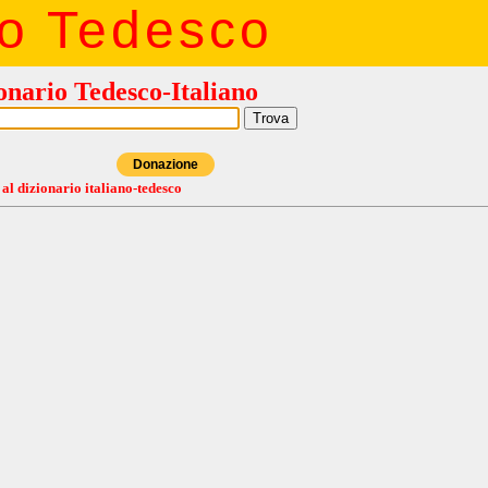
io Tedesco
onario Tedesco-Italiano
Donazione
 al dizionario italiano-tedesco