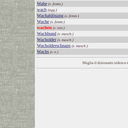
Wabe
(s. femm.)
wach
(agg.)
Wachablösung
(s. femm.)
Wache
(s. femm.)
wachen
(v. intr.)
Wachhund
(s. masch.)
Wacholder
(s. masch.)
Wacholderschnaps
(s. masch.)
Wachs
(s. n.)
Sfoglia il dizionario tedesco-i