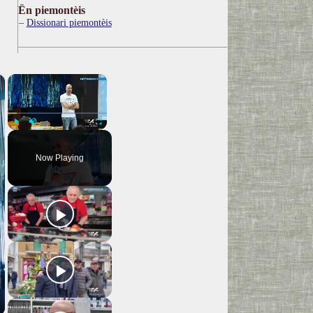
Ën piemontèis
Dissionari piemontèis
×
×
Play
Unmute
Fullscreen
Now Playing