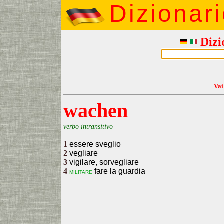
Dizionar
Dizi
Vai
wachen
verbo intransitivo
1
essere sveglio
2
vegliare
3
vigilare, sorvegliare
4
fare la guardia
militare