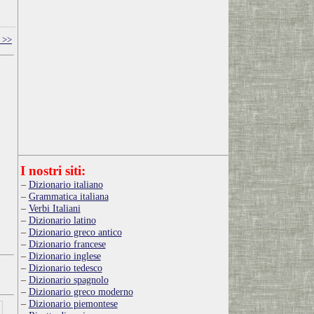
 >>
I nostri siti:
Dizionario italiano
Grammatica italiana
Verbi Italiani
Dizionario latino
Dizionario greco antico
Dizionario francese
Dizionario inglese
Dizionario tedesco
Dizionario spagnolo
Dizionario greco moderno
Dizionario piemontese