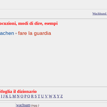
Wachhund
ocuzioni, modi di dire, esempi
achen
fare la guardia
=
Sfoglia il dizionario
I
J
K
L
M
N
O
P
Q
R
S
T
U
V
W
X
Y
Z
wachsam
(agg.)