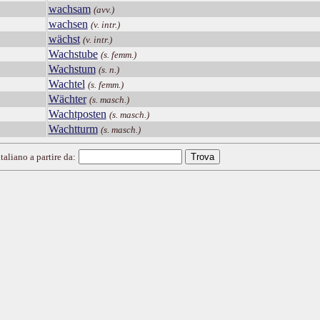
wachsam
(avv.)
wachsen
(v. intr.)
wächst
(v. intr.)
Wachstube
(s. femm.)
Wachstum
(s. n.)
Wachtel
(s. femm.)
Wächter
(s. masch.)
Wachtposten
(s. masch.)
Wachtturm
(s. masch.)
taliano a partire da: