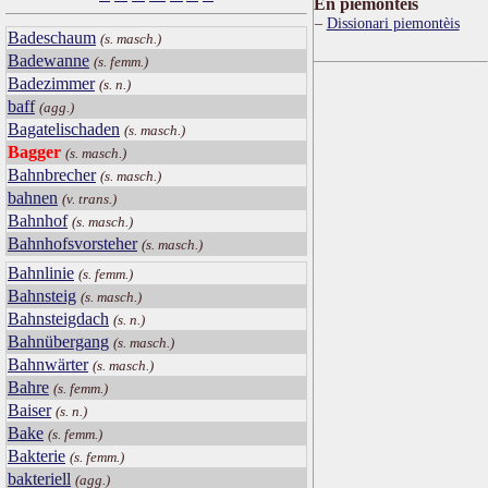
Ën piemontèis
Dissionari piemontèis
Badeschaum
(s. masch.)
Badewanne
(s. femm.)
Badezimmer
(s. n.)
baff
(agg.)
Bagatelischaden
(s. masch.)
Bagger
(s. masch.)
Bahnbrecher
(s. masch.)
bahnen
(v. trans.)
Bahnhof
(s. masch.)
Bahnhofsvorsteher
(s. masch.)
Bahnlinie
(s. femm.)
Bahnsteig
(s. masch.)
Bahnsteigdach
(s. n.)
Bahnübergang
(s. masch.)
Bahnwärter
(s. masch.)
Bahre
(s. femm.)
Baiser
(s. n.)
Bake
(s. femm.)
Bakterie
(s. femm.)
bakteriell
(agg.)