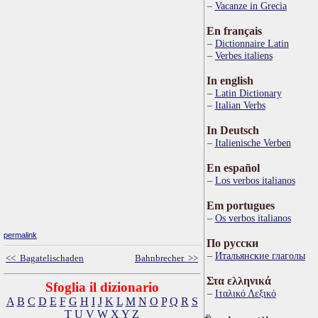
Vacanze in Grecia
En français
Dictionnaire Latin
Verbes italiens
In english
Latin Dictionary
Italian Verbs
In Deutsch
Italienische Verben
En español
Los verbos italianos
Em portugues
Os verbos italianos
permalink
По русски
Итальянские глаголы
<< Bagatelischaden
Bahnbrecher >>
Στα ελληνικά
Sfoglia il dizionario
Ιταλικό Λεξικό
A
B
C
D
E
F
G
H
I
J
K
L
M
N
O
P
Q
R
S
T
U
V
W
X
Y
Z