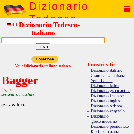
Dizionario
Tedesco
Dizionario Tedesco-
Italiano
Donazione
I nostri siti:
Vai al dizionario italiano-tedesco
Dizionario italiano
Grammatica italiana
Bagger
Verbi Italiani
Dizionario latino
(-s, -)
Dizionario greco antico
sostantivo maschile
Dizionario francese
Dizionario inglese
escavatrice
Dizionario tedesco
Dizionario spagnolo
Dizionario
greco moderno
Dizionario piemontese
Ricette di cucina