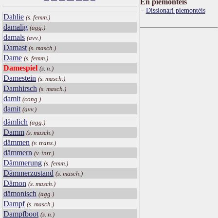
Ën piemontèis
Dissionari piemontèis
Dahlie
(s. femm.)
damalig
(agg.)
damals
(avv.)
Damast
(s. masch.)
Dame
(s. femm.)
Damespiel
(s. n.)
Damestein
(s. masch.)
Damhirsch
(s. masch.)
damit
(cong.)
damit
(avv.)
dämlich
(agg.)
Damm
(s. masch.)
dämmen
(v. trans.)
dämmern
(v. intr.)
Dämmerung
(s. femm.)
Dämmerzustand
(s. masch.)
Dämon
(s. masch.)
dämonisch
(agg.)
Dampf
(s. masch.)
Dampfboot
(s. n.)