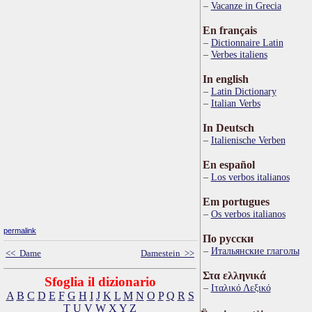
Vacanze in Grecia
En français
Dictionnaire Latin
Verbes italiens
In english
Latin Dictionary
Italian Verbs
In Deutsch
Italienische Verben
En español
Los verbos italianos
Em portugues
Os verbos italianos
permalink
По русски
Итальянские глаголы
<< Dame
Damestein >>
Στα ελληνικά
Sfoglia il dizionario
Ιταλικό Λεξικό
A
B
C
D
E
F
G
H
I
J
K
L
M
N
O
P
Q
R
S
T
U
V
W
X
Y
Z