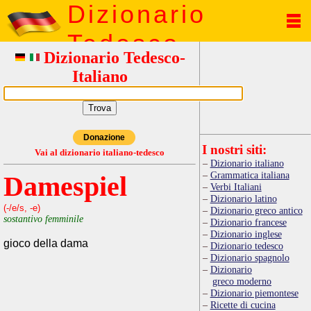
Dizionario
Tedesco
Dizionario Tedesco-
Italiano
Donazione
I nostri siti:
Vai al dizionario italiano-tedesco
Dizionario italiano
Grammatica italiana
Damespiel
Verbi Italiani
Dizionario latino
(-/e/s, -e)
Dizionario greco antico
sostantivo femminile
Dizionario francese
Dizionario inglese
gioco della dama
Dizionario tedesco
Dizionario spagnolo
Dizionario
greco moderno
Dizionario piemontese
Ricette di cucina