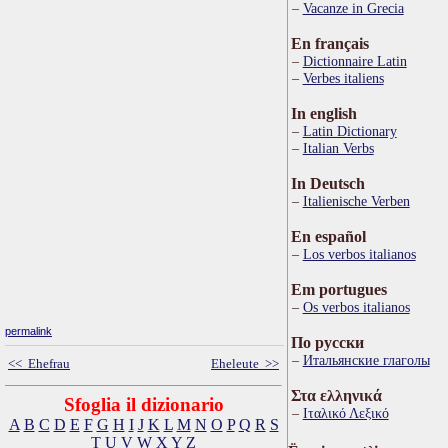
Vacanze in Grecia
En français
Dictionnaire Latin
Verbes italiens
In english
Latin Dictionary
Italian Verbs
In Deutsch
Italienische Verben
En español
Los verbos italianos
Em portugues
Os verbos italianos
permalink
По русски
Итальянские глаголы
<< Ehefrau
Eheleute >>
Στα ελληνικά
Sfoglia il dizionario
Ιταλικό Λεξικό
A
B
C
D
E
F
G
H
I
J
K
L
M
N
O
P
Q
R
S
T
U
V
W
X
Y
Z