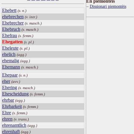
Ën piemontèis
Dissionari piemontèis
Ehebett
(s. n.)
ehebrechen
(v. intr.)
Ehebrecher
(s. masch.)
Ehebruch
(s. masch.)
Ehefrau
(s. femm.)
Ehegatten
(s. pl.)
Eheleute
(s. pl.)
ehelich
(agg.)
ehemalig
(agg.)
Ehemann
(s. masch.)
Ehepaar
(s. n.)
eher
(avv.)
Ehering
(s. masch.)
Ehescheidung
(s. femm.)
ehrbar
(agg.)
Ehrbarkeit
(s. femm.)
Ehre
(s. femm.)
ehren
(v. trans.)
ehrenamtlich
(agg.)
ehrenhaft
(agg.)