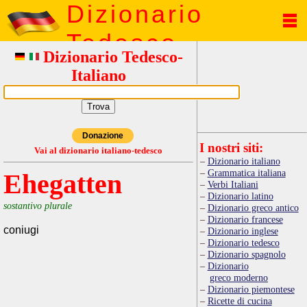
Dizionario
Tedesco
Dizionario Tedesco-
Italiano
Donazione
I nostri siti:
Vai al dizionario italiano-tedesco
Dizionario italiano
Grammatica italiana
Ehegatten
Verbi Italiani
Dizionario latino
sostantivo plurale
Dizionario greco antico
Dizionario francese
coniugi
Dizionario inglese
Dizionario tedesco
Dizionario spagnolo
Dizionario
greco moderno
Dizionario piemontese
Ricette di cucina