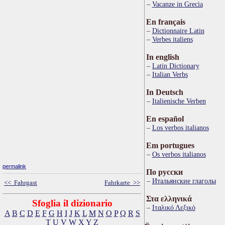
Vacanze in Grecia
En français
Dictionnaire Latin
Verbes italiens
In english
Latin Dictionary
Italian Verbs
In Deutsch
Italienische Verben
En español
Los verbos italianos
Em portugues
Os verbos italianos
permalink
По русски
Итальянские глаголы
<< Fahrgast
Fahrkarte >>
Στα ελληνικά
Sfoglia il dizionario
Ιταλικό Λεξικό
A
B
C
D
E
F
G
H
I
J
K
L
M
N
O
P
Q
R
S
T
U
V
W
X
Y
Z