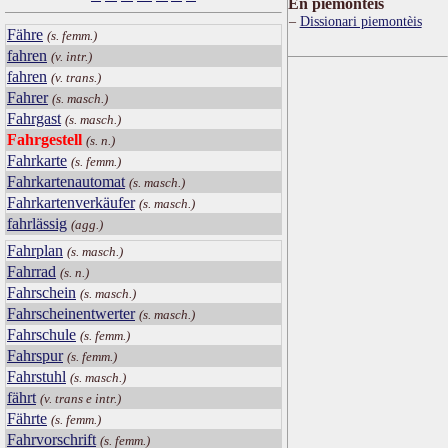
Ën piemontèis
Dissionari piemontèis
Fähre
(s. femm.)
fahren
(v. intr.)
fahren
(v. trans.)
Fahrer
(s. masch.)
Fahrgast
(s. masch.)
Fahrgestell
(s. n.)
Fahrkarte
(s. femm.)
Fahrkartenautomat
(s. masch.)
Fahrkartenverkäufer
(s. masch.)
fahrlässig
(agg.)
Fahrplan
(s. masch.)
Fahrrad
(s. n.)
Fahrschein
(s. masch.)
Fahrscheinentwerter
(s. masch.)
Fahrschule
(s. femm.)
Fahrspur
(s. femm.)
Fahrstuhl
(s. masch.)
fährt
(v. trans e intr.)
Fährte
(s. femm.)
Fahrvorschrift
(s. femm.)