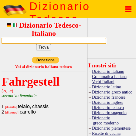
Dizionario
Tedesco
Dizionario Tedesco-
Italiano
Donazione
I nostri siti:
Vai al dizionario italiano-tedesco
Dizionario italiano
Grammatica italiana
Fahrgestell
Verbi Italiani
Dizionario latino
(-s, -e)
Dizionario greco antico
sostantivo femminile
Dizionario francese
Dizionario inglese
1
telaio, chassis
Dizionario tedesco
[di auto]
2
carrello
Dizionario spagnolo
[di aereo]
Dizionario
greco moderno
Dizionario piemontese
Ricette di cucina