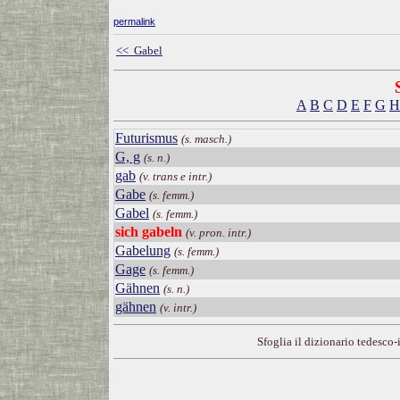
permalink
<< Gabel
A
B
C
D
E
F
G
H
Futurismus
(s. masch.)
G, g
(s. n.)
gab
(v. trans e intr.)
Gabe
(s. femm.)
Gabel
(s. femm.)
sich gabeln
(v. pron. intr.)
Gabelung
(s. femm.)
Gage
(s. femm.)
Gähnen
(s. n.)
gähnen
(v. intr.)
Sfoglia il dizionario tedesco-i