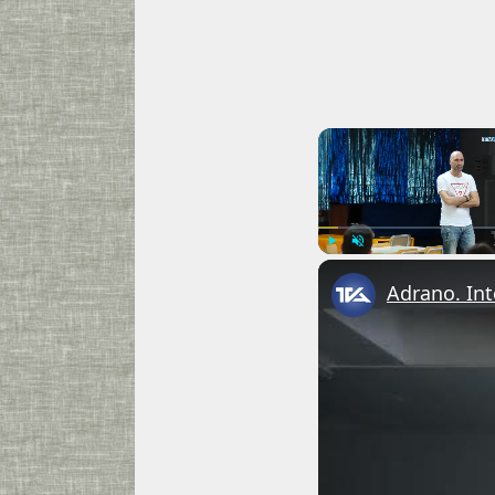
Play
Unmute