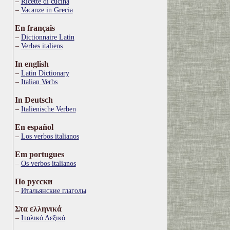
Ricette di cucina
Vacanze in Grecia
En français
Dictionnaire Latin
Verbes italiens
In english
Latin Dictionary
Italian Verbs
In Deutsch
Italienische Verben
En español
Los verbos italianos
Em portugues
Os verbos italianos
По русски
Итальянские глаголы
Στα ελληνικά
Ιταλικό Λεξικό