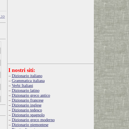
 >>
I nostri siti:
Dizionario italiano
Grammatica italiana
Verbi Italiani
Dizionario latino
Dizionario greco antico
Dizionario francese
Dizionario inglese
Dizionario tedesco
Dizionario spagnolo
Dizionario greco moderno
Dizionario piemontese