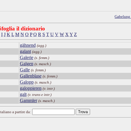
Gabelung
Sfoglia il dizionario
I
J
K
L
M
N
O
P
Q
R
S
T
U
V
W
X
Y
Z
gähnend
(agg.)
galant
(agg.)
Galerie
(s. femm.)
Galgen
(s. masch.)
Galle
(s. femm.)
Gallenblase
(s. femm.)
Galopp
(s. masch.)
galoppieren
(v. intr.)
galt
(v. trans e intr.)
Gammler
(s. masch.)
taliano a partire da: