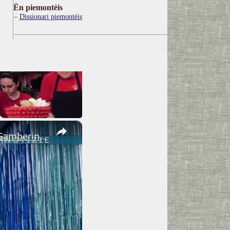
Ën piemontèis
Dissionari piemontèis
×
Adrano. Interessante incontro al liceo “Verga” con il prof. Fabio Gamberini. Studenti del Linguistic