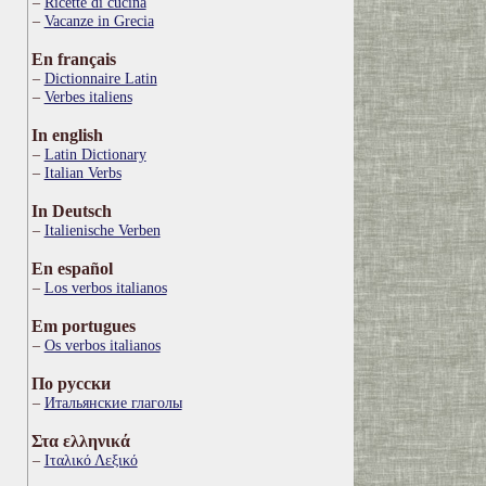
Ricette di cucina
Vacanze in Grecia
En français
Dictionnaire Latin
Verbes italiens
In english
Latin Dictionary
Italian Verbs
In Deutsch
Italienische Verben
En español
Los verbos italianos
Em portugues
Os verbos italianos
По русски
Итальянские глаголы
Στα ελληνικά
Ιταλικό Λεξικό