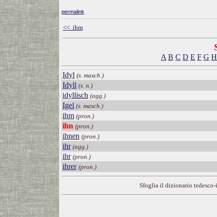
permalink
<< ihm
A
B
C
D
E
F
G
H
Idyl
(s. masch.)
Idyll
(s. n.)
idyllisch
(agg.)
Igel
(s. masch.)
ihm
(pron.)
ihn
(pron.)
ihnen
(pron.)
ihr
(agg.)
ihr
(pron.)
ihrer
(pron.)
Sfoglia il dizionario tedesco-i