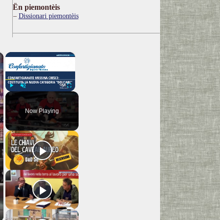
Ën piemontèis
Dissionari piemontèis
×
×
Play
Unmute
Fullscreen
Now Playing