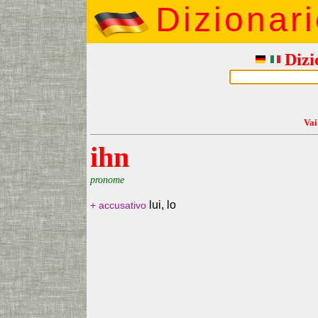
Dizionar
Dizi
Vai
ihn
pronome
lui, lo
+ accusativo