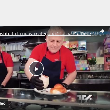
Messina. Costituita la nuova categoria “Dolciari” all’interno di Confartigianato
Play
Video