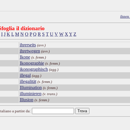
ihnen
Sfoglia il dizionario
I
J
K
L
M
N
O
P
Q
R
S
T
U
V
W
X
Y
Z
ihrerseits
(avv.)
ihretwegen
(avv.)
Ikone
(s. femm.)
Ikonographie
(s. femm.)
ikonographisch
(agg.)
illegal
(agg.)
illegalität
(s. femm.)
Illumination
(s. femm.)
illuminieren
(v. trans.)
Illusion
(s. femm.)
taliano a partire da: