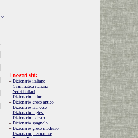
 >>
I nostri siti:
Dizionario italiano
Grammatica italiana
Verbi Italiani
Dizionario latino
Dizionario greco antico
Dizionario francese
Dizionario inglese
Dizionario tedesco
Dizionario spagnolo
Dizionario greco moderno
Dizionario piemontese