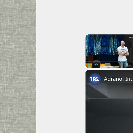
Play
Unmute