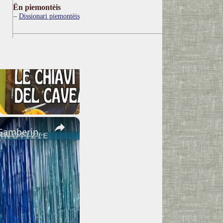
Ën piemontèis
Dissionari piemontèis
×
Adrano. Interessante incontro al liceo “Verga” con il prof. Fabio Gamberini. Studenti del Linguistic