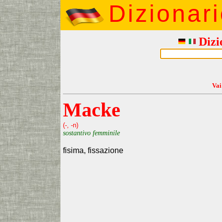
Dizionar
Dizi
Vai
Macke
(-, -n)
sostantivo femminile
fisima, fissazione