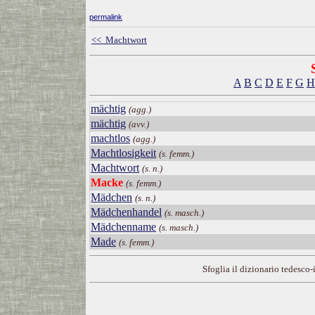
permalink
<< Machtwort
A
B
C
D
E
F
G
H
mächtig
(agg.)
mächtig
(avv.)
machtlos
(agg.)
Machtlosigkeit
(s. femm.)
Machtwort
(s. n.)
Macke
(s. femm.)
Mädchen
(s. n.)
Mädchenhandel
(s. masch.)
Mädchenname
(s. masch.)
Made
(s. femm.)
Sfoglia il dizionario tedesco-i