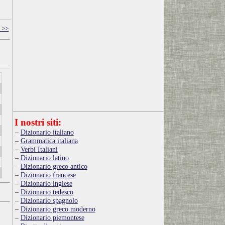
 >>
I nostri siti:
Dizionario italiano
Grammatica italiana
Verbi Italiani
Dizionario latino
Dizionario greco antico
Dizionario francese
Dizionario inglese
Dizionario tedesco
Dizionario spagnolo
Dizionario greco moderno
Dizionario piemontese