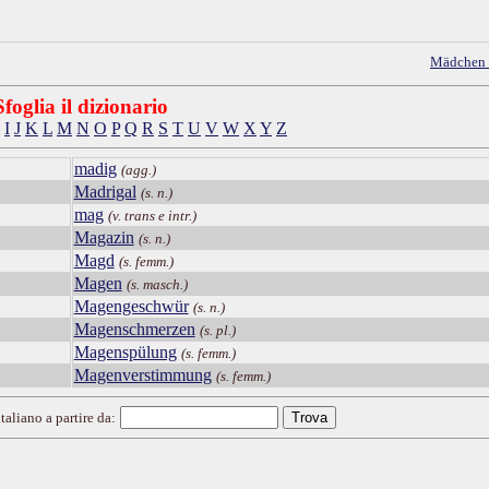
Mädchen
Sfoglia il dizionario
I
J
K
L
M
N
O
P
Q
R
S
T
U
V
W
X
Y
Z
madig
(agg.)
Madrigal
(s. n.)
mag
(v. trans e intr.)
Magazin
(s. n.)
Magd
(s. femm.)
Magen
(s. masch.)
Magengeschwür
(s. n.)
Magenschmerzen
(s. pl.)
Magenspülung
(s. femm.)
Magenverstimmung
(s. femm.)
taliano a partire da: