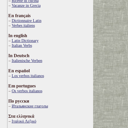
Ricette di cucina
Vacanze in Grecia
En français
Dictionnaire Latin
Verbes italiens
In english
Latin Dictionary
Italian Verbs
In Deutsch
Italienische Verben
En español
Los verbos italianos
Em portugues
Os verbos italianos
По русски
Итальянские глаголы
Στα ελληνικά
Ιταλικό Λεξικό