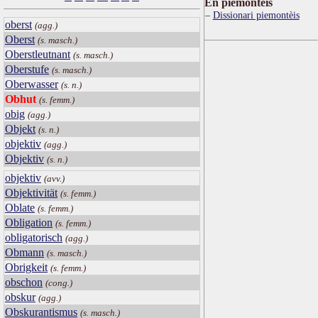
Ën piemontèis
Dissionari piemontèis
oberst
(agg.)
Oberst
(s. masch.)
Oberstleutnant
(s. masch.)
Oberstufe
(s. masch.)
Oberwasser
(s. n.)
Obhut
(s. femm.)
obig
(agg.)
Objekt
(s. n.)
objektiv
(agg.)
Objektiv
(s. n.)
objektiv
(avv.)
Objektivität
(s. femm.)
Oblate
(s. femm.)
Obligation
(s. femm.)
obligatorisch
(agg.)
Obmann
(s. masch.)
Obrigkeit
(s. femm.)
obschon
(cong.)
obskur
(agg.)
Obskurantismus
(s. masch.)