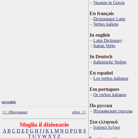
Vacanze in Grecia
En français
Dictionnaire Latin
Verbes italiens
In english
Latin Dictionary
Italian Verbs
In Deutsch
Italienische Verben
En español
Los verbos italianos
Em portugues
Os verbos italianos
permalink
По русски
Итальянские глаголы
<< Oberwasser
obig >>
Στα ελληνικά
Sfoglia il dizionario
Ιταλικό Λεξικό
A
B
C
D
E
F
G
H
I
J
K
L
M
N
O
P
Q
R
S
T
U
V
W
X
Y
Z