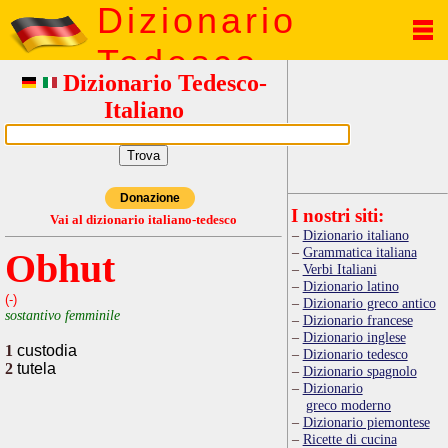
Dizionario
Tedesco
Dizionario Tedesco-
Italiano
Donazione
I nostri siti:
Vai al dizionario italiano-tedesco
Dizionario italiano
Grammatica italiana
Obhut
Verbi Italiani
Dizionario latino
(-)
Dizionario greco antico
sostantivo femminile
Dizionario francese
Dizionario inglese
1
custodia
Dizionario tedesco
2
tutela
Dizionario spagnolo
Dizionario
greco moderno
Dizionario piemontese
Ricette di cucina