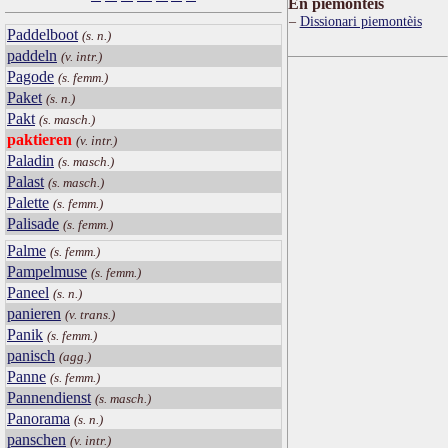
Ën piemontèis
Dissionari piemontèis
Paddelboot
(s. n.)
paddeln
(v. intr.)
Pagode
(s. femm.)
Paket
(s. n.)
Pakt
(s. masch.)
paktieren
(v. intr.)
Paladin
(s. masch.)
Palast
(s. masch.)
Palette
(s. femm.)
Palisade
(s. femm.)
Palme
(s. femm.)
Pampelmuse
(s. femm.)
Paneel
(s. n.)
panieren
(v. trans.)
Panik
(s. femm.)
panisch
(agg.)
Panne
(s. femm.)
Pannendienst
(s. masch.)
Panorama
(s. n.)
panschen
(v. intr.)