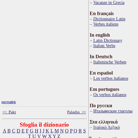
Vacanze in Grecia
En français
Dictionnaire Latin
Verbes italiens
In english
Latin Dictionary
Italian Verbs
In Deutsch
Italienische Verben
En español
Los verbos italianos
Em portugues
Os verbos italianos
permalink
По русски
Итальянские глаголы
<< Pakt
Paladin >>
Στα ελληνικά
Sfoglia il dizionario
Ιταλικό Λεξικό
A
B
C
D
E
F
G
H
I
J
K
L
M
N
O
P
Q
R
S
T
U
V
W
X
Y
Z