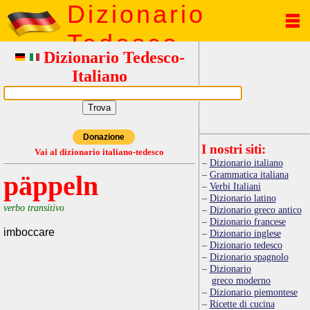
Dizionario
Tedesco
Dizionario Tedesco-
Italiano
Donazione
I nostri siti:
Vai al dizionario italiano-tedesco
Dizionario italiano
Grammatica italiana
päppeln
Verbi Italiani
Dizionario latino
verbo transitivo
Dizionario greco antico
Dizionario francese
imboccare
Dizionario inglese
Dizionario tedesco
Dizionario spagnolo
Dizionario
greco moderno
Dizionario piemontese
Ricette di cucina