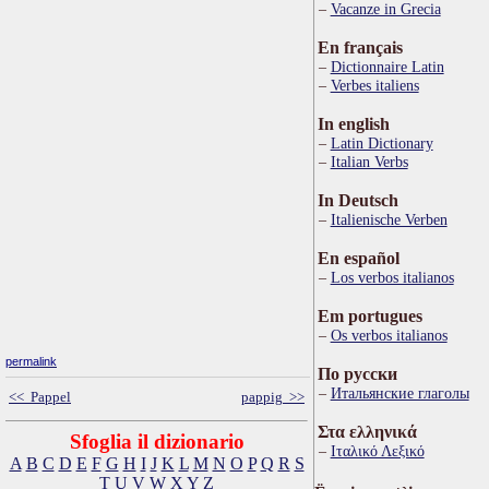
Vacanze in Grecia
En français
Dictionnaire Latin
Verbes italiens
In english
Latin Dictionary
Italian Verbs
In Deutsch
Italienische Verben
En español
Los verbos italianos
Em portugues
Os verbos italianos
permalink
По русски
Итальянские глаголы
<< Pappel
pappig >>
Στα ελληνικά
Sfoglia il dizionario
Ιταλικό Λεξικό
A
B
C
D
E
F
G
H
I
J
K
L
M
N
O
P
Q
R
S
T
U
V
W
X
Y
Z