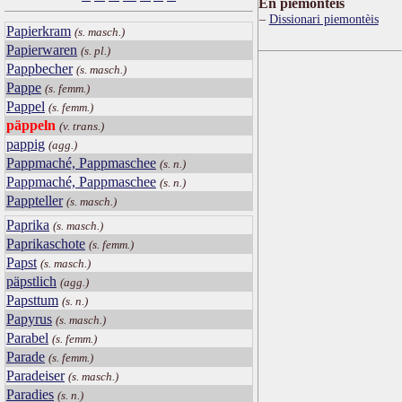
Ën piemontèis
Dissionari piemontèis
Papierkram
(s. masch.)
Papierwaren
(s. pl.)
Pappbecher
(s. masch.)
Pappe
(s. femm.)
Pappel
(s. femm.)
päppeln
(v. trans.)
pappig
(agg.)
Pappmaché, Pappmaschee
(s. n.)
Pappmaché, Pappmaschee
(s. n.)
Pappteller
(s. masch.)
Paprika
(s. masch.)
Paprikaschote
(s. femm.)
Papst
(s. masch.)
päpstlich
(agg.)
Papsttum
(s. n.)
Papyrus
(s. masch.)
Parabel
(s. femm.)
Parade
(s. femm.)
Paradeiser
(s. masch.)
Paradies
(s. n.)