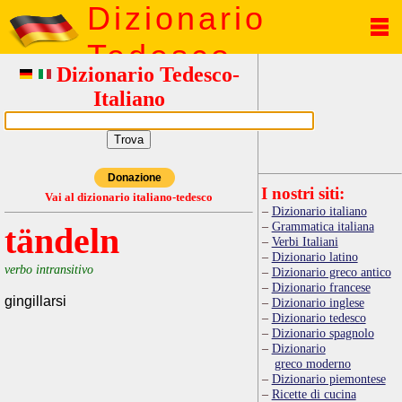
Dizionario
Tedesco
Dizionario Tedesco-
Italiano
Donazione
I nostri siti:
Vai al dizionario italiano-tedesco
Dizionario italiano
Grammatica italiana
tändeln
Verbi Italiani
Dizionario latino
verbo intransitivo
Dizionario greco antico
Dizionario francese
gingillarsi
Dizionario inglese
Dizionario tedesco
Dizionario spagnolo
Dizionario
greco moderno
Dizionario piemontese
Ricette di cucina