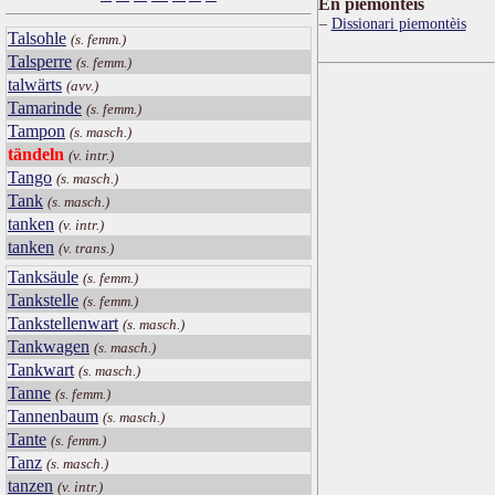
Ën piemontèis
Dissionari piemontèis
Talsohle
(s. femm.)
Talsperre
(s. femm.)
talwärts
(avv.)
Tamarinde
(s. femm.)
Tampon
(s. masch.)
tändeln
(v. intr.)
Tango
(s. masch.)
Tank
(s. masch.)
tanken
(v. intr.)
tanken
(v. trans.)
Tanksäule
(s. femm.)
Tankstelle
(s. femm.)
Tankstellenwart
(s. masch.)
Tankwagen
(s. masch.)
Tankwart
(s. masch.)
Tanne
(s. femm.)
Tannenbaum
(s. masch.)
Tante
(s. femm.)
Tanz
(s. masch.)
tanzen
(v. intr.)