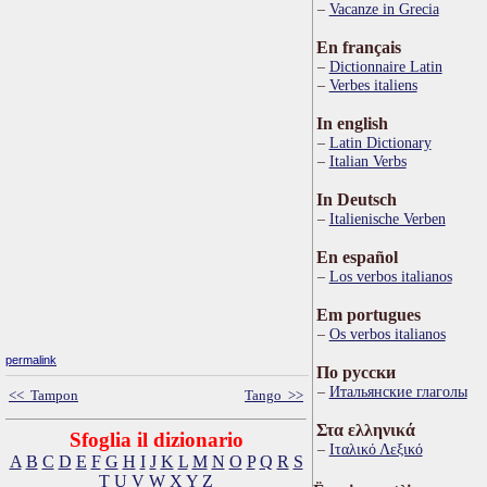
Vacanze in Grecia
En français
Dictionnaire Latin
Verbes italiens
In english
Latin Dictionary
Italian Verbs
In Deutsch
Italienische Verben
En español
Los verbos italianos
Em portugues
Os verbos italianos
permalink
По русски
Итальянские глаголы
<< Tampon
Tango >>
Στα ελληνικά
Sfoglia il dizionario
Ιταλικό Λεξικό
A
B
C
D
E
F
G
H
I
J
K
L
M
N
O
P
Q
R
S
T
U
V
W
X
Y
Z