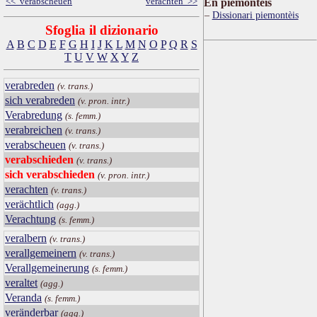
<< verabscheuen
verachten >>
Ën piemontèis
Dissionari piemontèis
Sfoglia il dizionario
A
B
C
D
E
F
G
H
I
J
K
L
M
N
O
P
Q
R
S
T
U
V
W
X
Y
Z
verabreden
(v. trans.)
sich verabreden
(v. pron. intr.)
Verabredung
(s. femm.)
verabreichen
(v. trans.)
verabscheuen
(v. trans.)
verabschieden
(v. trans.)
sich verabschieden
(v. pron. intr.)
verachten
(v. trans.)
verächtlich
(agg.)
Verachtung
(s. femm.)
veralbern
(v. trans.)
verallgemeinern
(v. trans.)
Verallgemeinerung
(s. femm.)
veraltet
(agg.)
Veranda
(s. femm.)
veränderbar
(agg.)