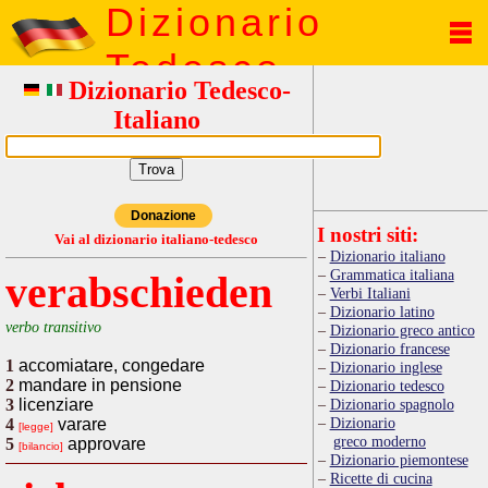
Dizionario
Tedesco
Dizionario Tedesco-
Italiano
Donazione
I nostri siti:
Vai al dizionario italiano-tedesco
Dizionario italiano
Grammatica italiana
verabschieden
Verbi Italiani
Dizionario latino
verbo transitivo
Dizionario greco antico
Dizionario francese
1
accomiatare, congedare
Dizionario inglese
2
mandare in pensione
Dizionario tedesco
3
licenziare
Dizionario spagnolo
Dizionario
4
varare
[legge]
greco moderno
5
approvare
[bilancio]
Dizionario piemontese
Ricette di cucina