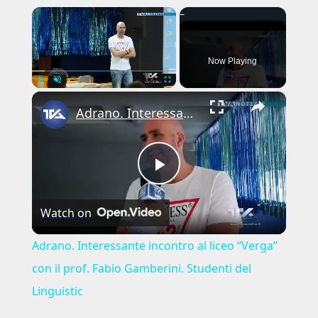
×
Now Playing
×
Play
Unmute
Fullscreen
Adrano. Interessante incontro al liceo “Verga” con il prof. Fabio Gamberini. Studenti del Linguistic
Play
Watch on
Video
Adrano. Interessante incontro al liceo “Verga”
con il prof. Fabio Gamberini. Studenti del
Linguistic