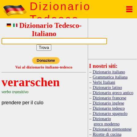
Dizionario
Tedesco
Dizionario Tedesco-
Italiano
Donazione
I nostri siti:
Vai al dizionario italiano-tedesco
Dizionario italiano
Grammatica italiana
verarschen
Verbi Italiani
Dizionario latino
verbo transitivo
Dizionario greco antico
Dizionario francese
prendere per il culo
Dizionario inglese
Dizionario tedesco
Dizionario spagnolo
Dizionario
greco moderno
Dizionario piemontese
Ricette di cucina