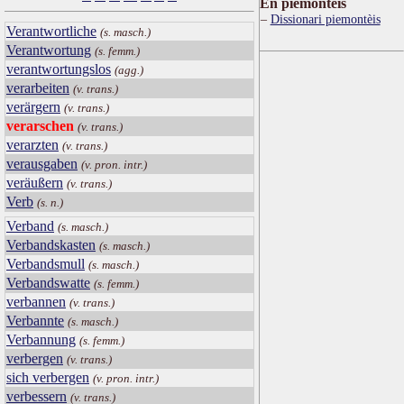
Ën piemontèis
Dissionari piemontèis
Verantwortliche
(s. masch.)
Verantwortung
(s. femm.)
verantwortungslos
(agg.)
verarbeiten
(v. trans.)
verärgern
(v. trans.)
verarschen
(v. trans.)
verarzten
(v. trans.)
verausgaben
(v. pron. intr.)
veräußern
(v. trans.)
Verb
(s. n.)
Verband
(s. masch.)
Verbandskasten
(s. masch.)
Verbandsmull
(s. masch.)
Verbandswatte
(s. femm.)
verbannen
(v. trans.)
Verbannte
(s. masch.)
Verbannung
(s. femm.)
verbergen
(v. trans.)
sich verbergen
(v. pron. intr.)
verbessern
(v. trans.)