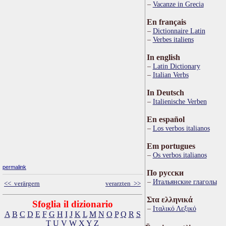
Vacanze in Grecia
En français
Dictionnaire Latin
Verbes italiens
In english
Latin Dictionary
Italian Verbs
In Deutsch
Italienische Verben
En español
Los verbos italianos
Em portugues
Os verbos italianos
permalink
По русски
Итальянские глаголы
<< verärgern
verarzten >>
Στα ελληνικά
Sfoglia il dizionario
Ιταλικό Λεξικό
A
B
C
D
E
F
G
H
I
J
K
L
M
N
O
P
Q
R
S
T
U
V
W
X
Y
Z