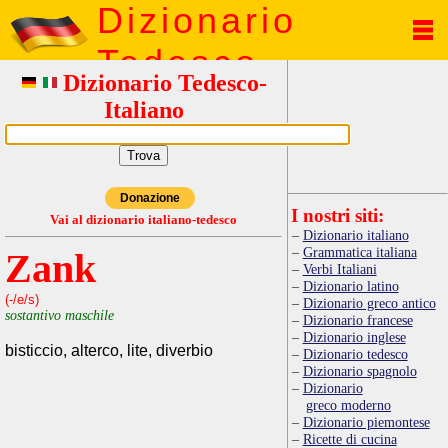
Dizionario
Tedesco
Dizionario Tedesco-
Italiano
Donazione
I nostri siti:
Vai al dizionario italiano-tedesco
Dizionario italiano
Grammatica italiana
Zank
Verbi Italiani
Dizionario latino
(-/e/s)
Dizionario greco antico
sostantivo maschile
Dizionario francese
Dizionario inglese
bisticcio, alterco, lite, diverbio
Dizionario tedesco
Dizionario spagnolo
Dizionario
greco moderno
Dizionario piemontese
Ricette di cucina