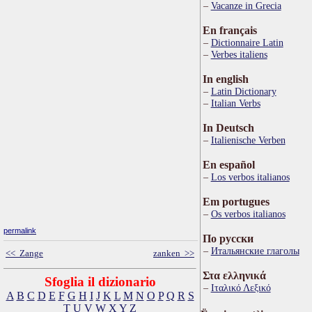
Vacanze in Grecia
En français
Dictionnaire Latin
Verbes italiens
In english
Latin Dictionary
Italian Verbs
In Deutsch
Italienische Verben
En español
Los verbos italianos
Em portugues
Os verbos italianos
permalink
По русски
Итальянские глаголы
<< Zange
zanken >>
Στα ελληνικά
Sfoglia il dizionario
Ιταλικό Λεξικό
A
B
C
D
E
F
G
H
I
J
K
L
M
N
O
P
Q
R
S
T
U
V
W
X
Y
Z