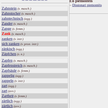
Ën piemontèis
Dissionari piemontèis
Zahnstein
(s. masch.)
Zahnstocher
(s. masch.)
zahntechnisch
(agg.)
Zander
(s. masch.)
Zange
(s. femm.)
Zank
(s. masch.)
zanken
(v. intr.)
sich zanken
(v. pron. intr.)
zänkisch
(agg.)
Zäpfchen
(s. n.)
Zapfen
(s. masch.)
Zapfenstreich
(s. masch.)
Zapfsäule
(s. femm.)
zappelig
(agg.)
zappeln
(v. intr.)
zart
(agg.)
zart
(avv.)
Zartheit
(s. femm.)
zärtlich
(agg.)
zärtlich
(avv.)