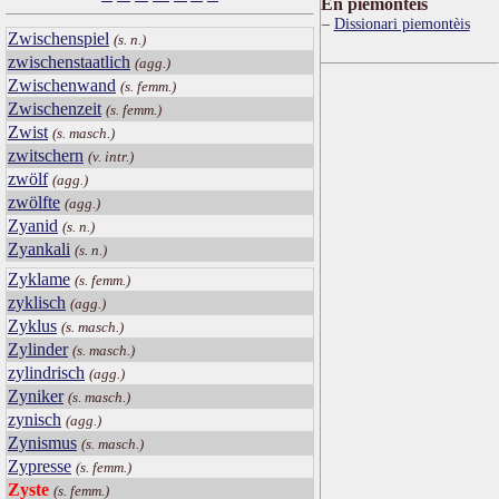
Ën piemontèis
Dissionari piemontèis
Zwischenspiel
(s. n.)
zwischenstaatlich
(agg.)
Zwischenwand
(s. femm.)
Zwischenzeit
(s. femm.)
Zwist
(s. masch.)
zwitschern
(v. intr.)
zwölf
(agg.)
zwölfte
(agg.)
Zyanid
(s. n.)
Zyankali
(s. n.)
Zyklame
(s. femm.)
zyklisch
(agg.)
Zyklus
(s. masch.)
Zylinder
(s. masch.)
zylindrisch
(agg.)
Zyniker
(s. masch.)
zynisch
(agg.)
Zynismus
(s. masch.)
Zypresse
(s. femm.)
Zyste
(s. femm.)