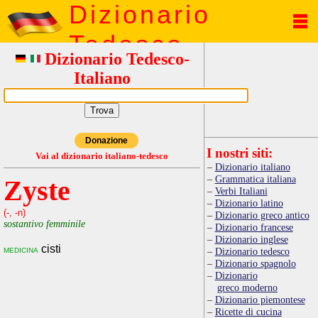
Dizionario
Tedesco
Dizionario Tedesco-
Italiano
Donazione
I nostri siti:
Vai al dizionario italiano-tedesco
Dizionario italiano
Grammatica italiana
Zyste
Verbi Italiani
Dizionario latino
(-, -n)
Dizionario greco antico
sostantivo femminile
Dizionario francese
Dizionario inglese
cisti
medicina
Dizionario tedesco
Dizionario spagnolo
Dizionario
greco moderno
Dizionario piemontese
Ricette di cucina