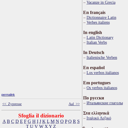
Vacanze in Grecia
En français
Dictionnaire Latin
Verbes italiens
In english
Latin Dictionary
Italian Verbs
In Deutsch
Italienische Verben
En español
Los verbos italianos
Em portugues
Os verbos italianos
permalink
По русски
Итальянские глаголы
<< Zypresse
Aal >>
Στα ελληνικά
Sfoglia il dizionario
Ιταλικό Λεξικό
A
B
C
D
E
F
G
H
I
J
K
L
M
N
O
P
Q
R
S
T
U
V
W
X
Y
Z