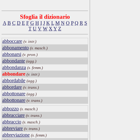
Sfoglia il dizionario
A
B
C
D
E
F
G
H
I
J
K
L
M
N
O
P
Q
R
S
T
U
V
W
X
Y
Z
abboccare
(v. intr.)
abbonamento
(s. masch.)
abbonarsi
(v. pron.)
abbondante
(agg.)
abbondanza
(s. femm.)
abbondare
(v. intr.)
abbordabile
(agg.)
abbordare
(v. trans.)
abbottonare
(agg.)
abbottonare
(v. trans.)
abbozzo
(s. masch.)
abbracciare
(v. trans.)
abbraccio
(s. masch.)
abbreviare
(v. trans.)
abbreviazione
(s. femm.)