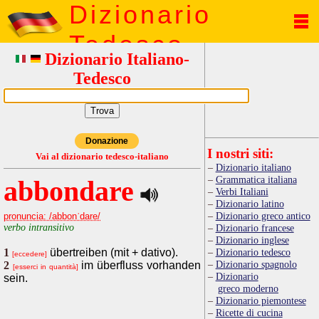
Dizionario
Tedesco
Dizionario Italiano-
Tedesco
Donazione
I nostri siti:
Vai al dizionario tedesco-italiano
Dizionario italiano
Grammatica italiana
abbondare
Verbi Italiani
Dizionario latino
Dizionario greco antico
pronuncia: /abbonˈdare/
verbo intransitivo
Dizionario francese
Dizionario inglese
1
übertreiben (mit + dativo).
Dizionario tedesco
[eccedere]
Dizionario spagnolo
2
im überfluss vorhanden
[esserci in quantità]
Dizionario
sein.
greco moderno
Dizionario piemontese
Ricette di cucina