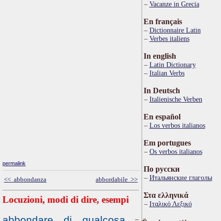
Vacanze in Grecia
En français
Dictionnaire Latin
Verbes italiens
In english
Latin Dictionary
Italian Verbs
In Deutsch
Italienische Verben
En español
Los verbos italianos
Em portugues
Os verbos italianos
permalink
По русски
Итальянские глаголы
<< abbondanza
abbordabile >>
Στα ελληνικά
Locuzioni, modi di dire, esempi
Ιταλικό Λεξικό
abbondare di qualcosa
=