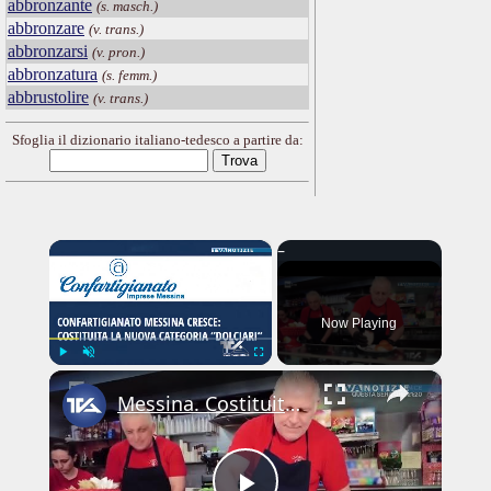
abbronzante
(s. masch.)
abbronzare
(v. trans.)
abbronzarsi
(v. pron.)
abbronzatura
(s. femm.)
abbrustolire
(v. trans.)
Sfoglia il dizionario italiano-tedesco a partire da:
×
Now Playing
×
Play
Unmute
Fullscreen
Messina. Costituita la nuova categoria “Dolciari” all’interno di Confartigianato