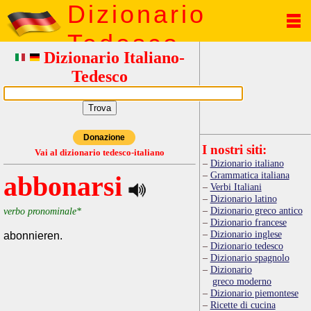
Dizionario
Tedesco
Dizionario Italiano-
Tedesco
Donazione
I nostri siti:
Vai al dizionario tedesco-italiano
Dizionario italiano
Grammatica italiana
abbonarsi
Verbi Italiani
Dizionario latino
Dizionario greco antico
verbo pronominale*
Dizionario francese
Dizionario inglese
abonnieren.
Dizionario tedesco
Dizionario spagnolo
Dizionario
greco moderno
Dizionario piemontese
Ricette di cucina