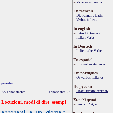
Vacanze in Grecia
En français
Dictionnaire Latin
Verbes italiens
In english
Latin Dictionary
Italian Verbs
In Deutsch
Italienische Verben
En español
Los verbos italianos
Em portugues
Os verbos italianos
permalink
По русски
Итальянские глаголы
<< abbonamento
abbondante >>
Στα ελληνικά
Locuzioni, modi di dire, esempi
Ιταλικό Λεξικό
abbonarsi a un giornale
=