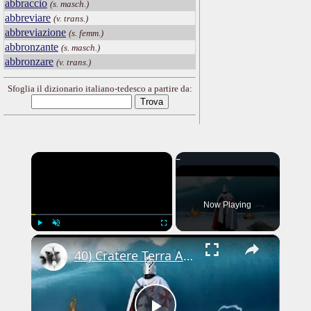
abbraccio
(s. masch.)
abbreviare
(v. trans.)
abbreviazione
(s. femm.)
abbronzante
(s. masch.)
abbronzare
(v. trans.)
Sfoglia il dizionario italiano-tedesco a partire da:
×
Now Playing
×
Play
Unmute
Fullscreen
40) Cratere Terra Alla ricerca della pietra di BenBen parte 1 - SOTTOTITOLI, SUBTITLES