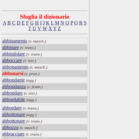
Sfoglia il dizionario
A
B
C
D
E
F
G
H
I
J
K
L
M
N
O
P
Q
R
S
T
U
V
W
X
Y
Z
abbinamento
(s. masch.)
abbinare
(v. trans.)
abbindolare
(v. trans.)
abboccare
(v. intr.)
abbonamento
(s. masch.)
abbonarsi
(v. pron.)
abbondante
(agg.)
abbondanza
(s. femm.)
abbondare
(v. intr.)
abbordabile
(agg.)
abbordare
(v. trans.)
abbottonare
(agg.)
abbottonare
(v. trans.)
abbozzo
(s. masch.)
abbracciare
(v. trans.)