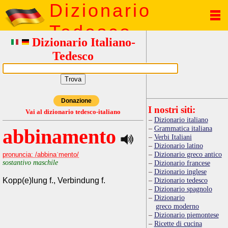
Dizionario
Tedesco
Dizionario Italiano-
Tedesco
Donazione
I nostri siti:
Vai al dizionario tedesco-italiano
Dizionario italiano
Grammatica italiana
abbinamento
Verbi Italiani
Dizionario latino
Dizionario greco antico
pronuncia: /abbinaˈmento/
sostantivo maschile
Dizionario francese
Dizionario inglese
Kopp(e)lung f., Verbindung f.
Dizionario tedesco
Dizionario spagnolo
Dizionario
greco moderno
Dizionario piemontese
Ricette di cucina