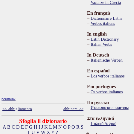
Vacanze in Grecia
En français
Dictionnaire Latin
Verbes italiens
In english
Latin Dictionary
Italian Verbs
In Deutsch
Italienische Verben
En español
Los verbos italianos
Em portugues
Os verbos italianos
permalink
По русски
Итальянские глаголы
<< abbigliamento
abbinare >>
Στα ελληνικά
Sfoglia il dizionario
Ιταλικό Λεξικό
A
B
C
D
E
F
G
H
I
J
K
L
M
N
O
P
Q
R
S
T
U
V
W
X
Y
Z