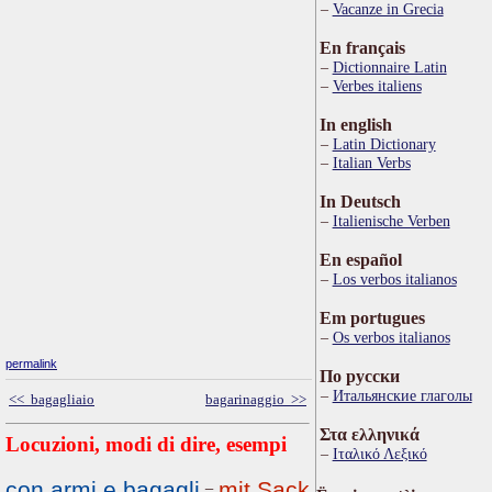
Vacanze in Grecia
En français
Dictionnaire Latin
Verbes italiens
In english
Latin Dictionary
Italian Verbs
In Deutsch
Italienische Verben
En español
Los verbos italianos
Em portugues
Os verbos italianos
permalink
По русски
Итальянские глаголы
<< bagagliaio
bagarinaggio >>
Στα ελληνικά
Locuzioni, modi di dire, esempi
Ιταλικό Λεξικό
con armi e bagagli
mit Sack
=