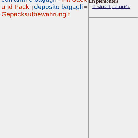
Ën piemontèis
und Pack
deposito bagagli
Dissionari piemontèis
||
=
Gepäckaufbewahrung f