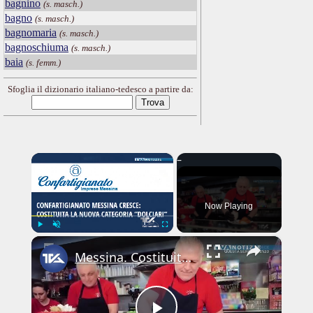
bagnino
(s. masch.)
bagno
(s. masch.)
bagnomaria
(s. masch.)
bagnoschiuma
(s. masch.)
baia
(s. femm.)
Sfoglia il dizionario italiano-tedesco a partire da:
×
Now Playing
×
Play
Unmute
Fullscreen
Messina. Costituita la nuova categoria “Dolciari” all’interno di Confartigianato