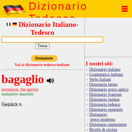
Dizionario
Tedesco
Dizionario Italiano-
Tedesco
Donazione
I nostri siti:
Vai al dizionario tedesco-italiano
Dizionario italiano
Grammatica italiana
bagaglio
Verbi Italiani
Dizionario latino
Dizionario greco antico
pronuncia: /baˈgaʎʎo/
sostantivo maschile
Dizionario francese
Dizionario inglese
Gepäck n.
Dizionario tedesco
Dizionario spagnolo
Dizionario
greco moderno
Dizionario piemontese
Ricette di cucina