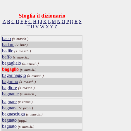
Sfoglia il dizionario
A
B
C
D
E
F
G
H
I
J
K
L
M
N
O
P
Q
R
S
T
U
V
W
X
Y
Z
baco
(s. masch.)
badare
(v. intr.)
badile
(s. masch.)
baffo
(s. masch.)
bagagliaio
(s. masch.)
bagaglio
(s. masch.)
bagarinaggio
(s. masch.)
bagarino
(s. masch.)
bagliore
(s. masch.)
bagnante
(s. masch.)
bagnare
(v. trans.)
bagnarsi
(v. pron.)
bagnasciuga
(s. masch.)
bagnato
(agg.)
bagnato
(s. masch.)