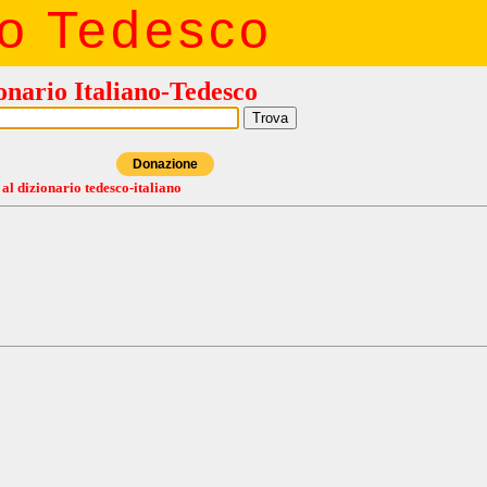
io Tedesco
onario Italiano-Tedesco
Donazione
 al dizionario tedesco-italiano