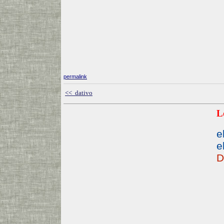
permalink
<< dativo
L
e
e
D