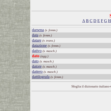
A
B
C
D
E
F
G
H
darsena
(s. femm.)
data
(s. femm.)
datare
(v. trans.)
datazione
(s. femm.)
dativo
(s. masch.)
dato
(agg.)
dato
(s. masch.)
datore
(s. masch.)
dattero
(s. masch.)
dattilografa
(s. femm.)
Sfoglia il dizionario italiano-