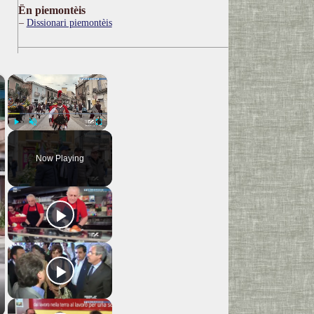
Ën piemontèis
Dissionari piemontèis
×
×
Play
Unmute
Fullscreen
Now Playing