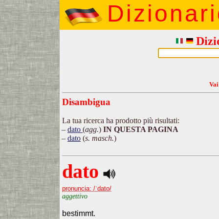
Dizionar
Dizi
Vai
Disambigua
La tua ricerca ha prodotto più risultati:
dato
(
agg.
)
IN QUESTA PAGINA
dato
(
s. masch.
)
dato
pronuncia: /ˈdato/
aggettivo
bestimmt.