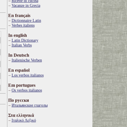
Ricette di cucina
Vacanze in Grecia
En français
Dictionnaire Latin
Verbes italiens
In english
Latin Dictionary
Italian Verbs
In Deutsch
Italienische Verben
En español
Los verbos italianos
Em portugues
Os verbos italianos
По русски
Итальянские глаголы
Στα ελληνικά
Ιταλικό Λεξικό