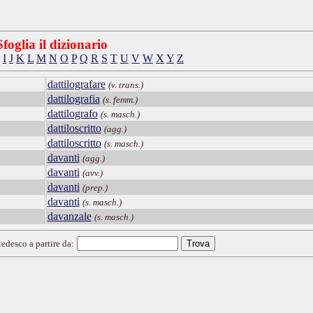
Sfoglia il dizionario
I
J
K
L
M
N
O
P
Q
R
S
T
U
V
W
X
Y
Z
dattilografare
(v. trans.)
dattilografia
(s. femm.)
dattilografo
(s. masch.)
dattiloscritto
(agg.)
dattiloscritto
(s. masch.)
davanti
(agg.)
davanti
(avv.)
davanti
(prep.)
davanti
(s. masch.)
davanzale
(s. masch.)
tedesco a partire da: