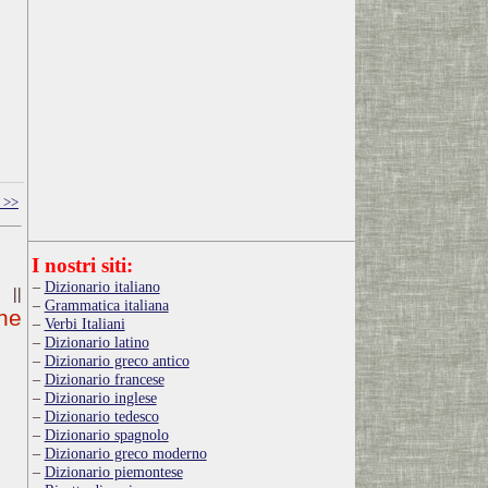
 >>
I nostri siti:
Dizionario italiano
||
Grammatica italiana
che
Verbi Italiani
Dizionario latino
Dizionario greco antico
Dizionario francese
Dizionario inglese
Dizionario tedesco
Dizionario spagnolo
Dizionario greco moderno
Dizionario piemontese